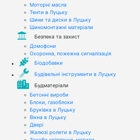
Моторні масла
Тенти в Луцьку
Шини та диски в Луцьку
Шиномонтажні матеріали
Безпека та захист
Домофони
Охоронна, пожежна сигналізація
Біодобавки
Будівельні інструменти в Луцьку
Будматеріали
Бетонні вироби
Блоки, газоблоки
Бруківка в Луцьку
Вікна в Луцьку
Двері
Жалюзі ролети в Луцьку
Засоби кріплення, метизи