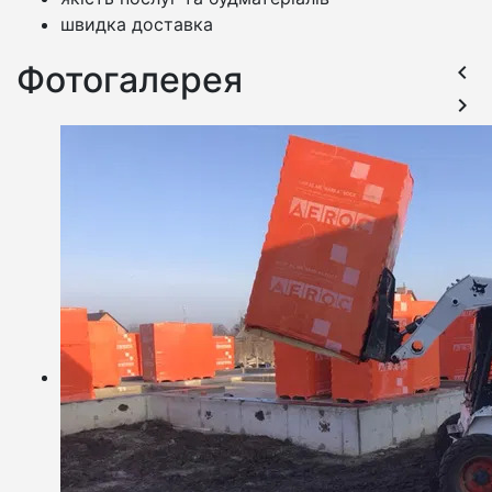
швидка доставка
Фотогалерея
keyboard_arrow_left
keyboard_arrow_right