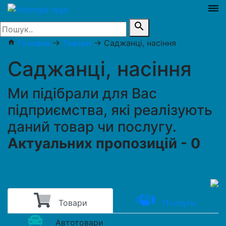
dehaze
search
Головна
→
Товари
→
Саджанці, насіння
home
Саджанці, насіння
Ми підібрали для Вас
підприємства, які реалізують
даний товар чи послугу.
Актуальних пропозицій - 0
Товари
Послуги
Автотовари