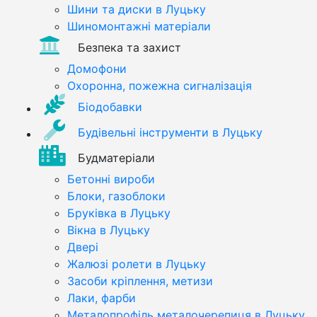
Шини та диски в Луцьку
Шиномонтажні матеріали
Безпека та захист
Домофони
Охоронна, пожежна сигналізація
Біодобавки
Будівельні інструменти в Луцьку
Будматеріали
Бетонні вироби
Блоки, газоблоки
Бруківка в Луцьку
Вікна в Луцьку
Двері
Жалюзі ролети в Луцьку
Засоби кріплення, метизи
Лаки, фарби
Металопрофіль металочерепиця в Луцьку