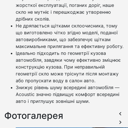
жорсткої експлуатації, поганих доріг, наше
скло не мутніє і перешкоджає утворенню
дрібних сколів.
Не дряпається щітками склоочисника, тому
що виготовлено чітко згідно моделі, поданої
автовиробниками, що забезпечує щіткам
максимальне прилягання та ефективну роботу.
Ідеально підходить по геометрії кузова
автомобіля, завдяки чому ефективно зміцнює
конструкцію кузова. При неправильній
геометрії скло може тріснути після монтажу
або пропускати воду в салон авто.
Знижує рівень шуму всередині автомобіля —
Acoustic значно підвищує комфорт всередині
авто і приглушує зовнішні шуми.
Фотогалерея
keyboard_arrow_left
keyboard_arrow_right