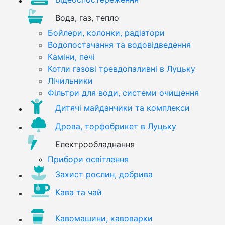
Вода, газ, тепло
Бойлери, колонки, радіатори
Водопостачання та водовідведення
Каміни, печі
Котли газові тревдопаливні в Луцьку
Лічильники
Фільтри для води, системи очищення
Дитячі майданчики та комплекси
Дрова, торфобрикет в Луцьку
Електрообладнання
Прибори освітлення
Захист рослин, добрива
Кава та чай
Кавомашини, кавоварки