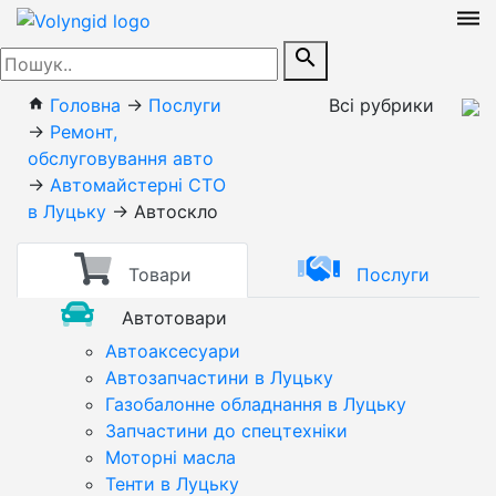
dehaze
search
Головна
→
Послуги
Всі рубрики
home
→
Ремонт,
обслуговування авто
→
Автомайстерні СТО
в Луцьку
→
Автоскло
Товари
Послуги
Автотовари
Автоаксесуари
Автозапчастини в Луцьку
Газобалонне обладнання в Луцьку
Запчастини до спецтехніки
Моторні масла
Тенти в Луцьку