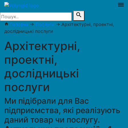
dehaze
search
Головна
→
Послуги
→
Архітектурні, проектні,
home
дослідницькі послуги
Архітектурні,
проектні,
дослідницькі
послуги
Ми підібрали для Вас
підприємства, які реалізують
даний товар чи послугу.