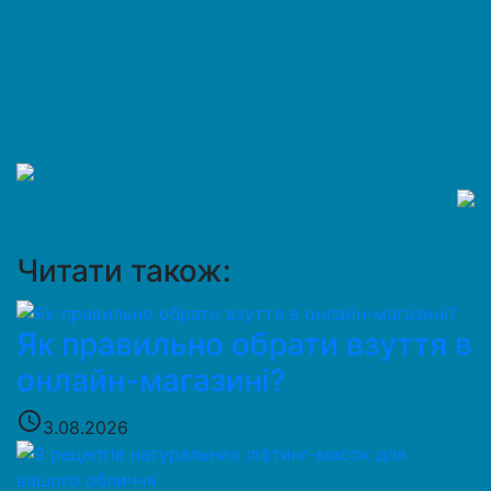
Читати також:
Як правильно обрати взуття в
онлайн-магазині?
access_time
3.08.2026