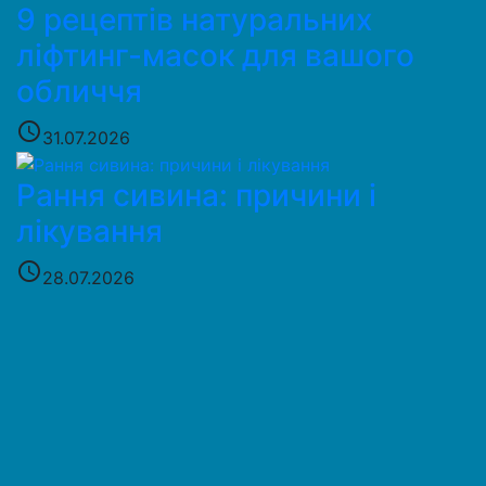
9 рецептів натуральних
ліфтинг-масок для вашого
обличчя
access_time
31.07.2026
Рання сивина: причини і
лікування
access_time
28.07.2026