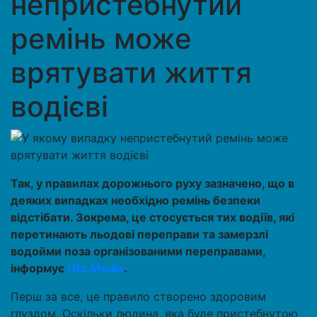
непристебнутий
ремінь може
врятувати життя
водієві
Так, у правилах дорожнього руху зазначено, що в
деяких випадках необхідно ремінь безпеки
відстібати. Зокрема, це стосується тих водіїв, які
перетинають льодові переправи та замерзлі
водойми поза організованими переправами,
інформує
Ukr.Media
.
Перш за все, це правило створено здоровим
глуздом. Оскільки людина, яка буде пристебнутою