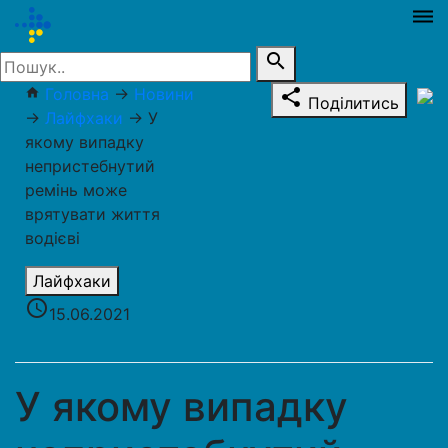
dehaze
search
Головна
→
Новини
home
share
Поділитись
→
Лайфхаки
→
У
якому випадку
непристебнутий
ремінь може
врятувати життя
водієві
Лайфхаки
access_time
15.06.2021
У якому випадку