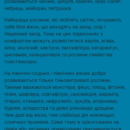
розвиваються часник, цибуля, базилік, крес-салат,
чебрець, майоран, петрушка.
Найкраще рослини, які люблять світло, почувають
себе біля вікон, що виходять на захід, схід і
південний захід. Тому на цих підвіконнях з
комфортом можуть розміститися азалія, агава,
алое, молочай, кактуси, пассифлора, катарантус,
цикламен, кальцеолярія та рослини сімейства
товстянкових.
На північно-східних і північних вікнах добре
розвиваються тільки тіньовитривалі рослини.
Такими вважаються монстера, фікус, плющ, фітонія,
пілея, шефлера, спатифілум, сансевієрія, маранта,
птерис, ктенанте, нефролепіс, аукуба, аглаонема,
будлея, аспідистра та деякі різновиди драцени.
Чим далі від вікон, тим слабкіша дія живлющих
сонячних променів. Саме тому в орієнтованих на
північ або затінених приміщеннях рекомендується