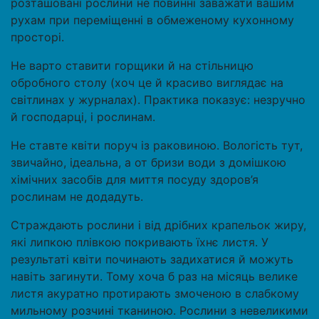
розташовані рослини не повинні заважати вашим
рухам при переміщенні в обмеженому кухонному
просторі.
Не варто ставити горщики й на стільницю
обробного столу (хоч це й красиво виглядає на
світлинах у журналах). Практика показує: незручно
й господарці, і рослинам.
Не ставте квіти поруч із раковиною. Вологість тут,
звичайно, ідеальна, а от бризи води з домішкою
хімічних засобів для миття посуду здоров’я
рослинам не додадуть.
Страждають рослини і від дрібних крапельок жиру,
які липкою плівкою покривають їхнє листя. У
результаті квіти починають задихатися й можуть
навіть загинути. Тому хоча б раз на місяць велике
листя акуратно протирають змоченою в слабкому
мильному розчині тканиною. Рослини з невеликими