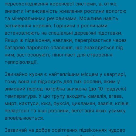
переохолодження кореневої системи, а, отже,
знизити інтенсивність живлення рослини вологою
та мінеральними речовинами. Можливе навіть
загнивання коренів. Горщики з рослинами
встановлюють на спеціальні дерев’яні підставки.
Якщо ж підвіконня, навпаки, перегрівається через
батарею парового опалення, що знаходиться під
ним, застосовують пінопласт для створення
теплоізоляції.
Звичайно кухня є найтеплішим місцем у квартирі,
тому вона не підходить для тих рослин, яким у
зимовий період потрібна знижена (до 10 градусів)
температура. У цю групу входять камелія, агава,
мирт, кактуси, юка, фуксія, цикламен, азалія, клівія,
пеларгонії та інші рослини, вегетація яких узимку
вповільнюється.
Зазвичай на добре освітлених підвіконнях чудово