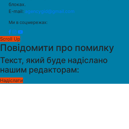
блоках.
E-mail:
agencygid@gmail.com
Ми в соцмережах:
Scroll Up
Повідомити про помилку
Текст, який буде надіслано
нашим редакторам:
Надіслати