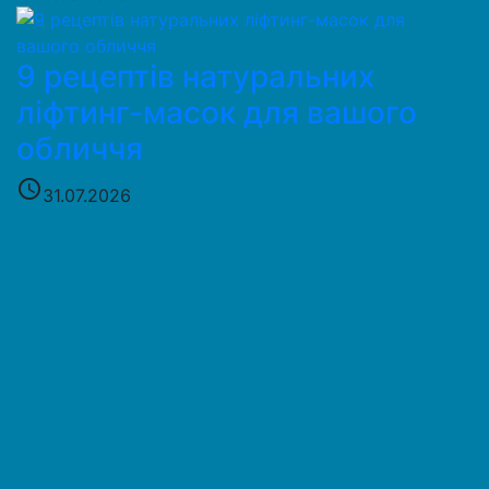
9 рецептів натуральних
ліфтинг-масок для вашого
обличчя
access_time
31.07.2026