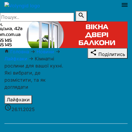
dehaze
search
Головна
→
Новини
→
home
share
Поділитись
Лайфхаки
→
Кімнатні
рослини для вашої кухні.
Які вибрати, де
розмістити, та як
доглядати
Лайфхаки
access_time
26.11.2025