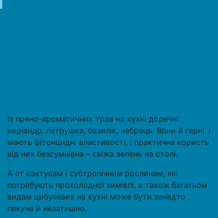
Із пряно-ароматичних трав на кухні доречні:
коріандр, петрушка, базилік, чебрець. Вони й гарні, і
мають фітонцидні властивості, і практична користь
від них безсумнівна – свіжа зелень на столі.
А от кактусам і субтропічним рослинам, які
потребують прохолодної зимівлі, а також багатьом
видам цибулевих на кухні може бути занадто
пекуче й незатишно.