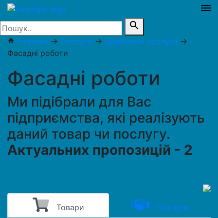
dehaze
search
Головна
→
Послуги
→
Будівельні послуги
→
home
Фасадні роботи
Фасадні роботи
Ми підібрали для Вас
підприємства, які реалізують
даний товар чи послугу.
Актуальних пропозицій - 2
Товари
Послуги