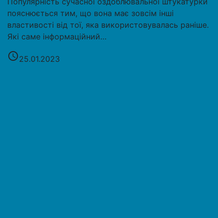
Популярність сучасної оздоблювальної штукатурки
пояснюється тим, що вона має зовсім інші
властивості від тої, яка використовувалась раніше.
Які саме інформаційний…
access_time
25.01.2023