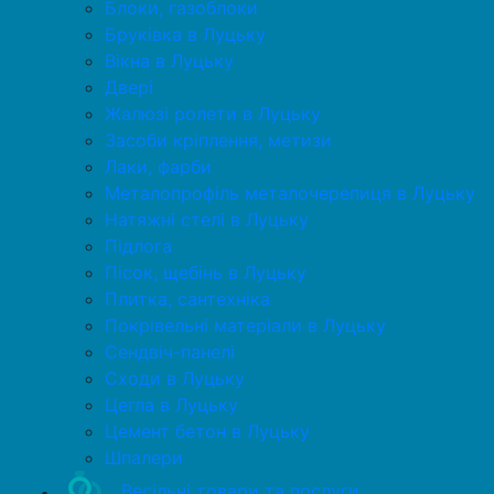
Блоки, газоблоки
Бруківка в Луцьку
Вікна в Луцьку
Двері
Жалюзі ролети в Луцьку
Засоби кріплення, метизи
Лаки, фарби
Металопрофіль металочерепиця в Луцьку
Натяжні стелі в Луцьку
Підлога
Пісок, щебінь в Луцьку
Плитка, сантехніка
Покрівельні матеріали в Луцьку
Сендвіч-панелі
Сходи в Луцьку
Цегла в Луцьку
Цемент бетон в Луцьку
Шпалери
Весільні товари та послуги