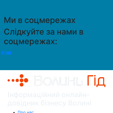
Ми в соцмережах
Слідкуйте за нами в
соцмережах:
Інформаційний онлайн-
довідник бізнесу Волині
Про нас