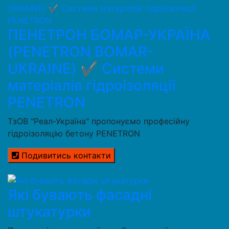
ПЕНЕТРОН БОМАР-УКРАЇНА
(PENETRON BOMAR-
UKRAINE) ✔️ Системи
матеріалів гідроізоляції
PENETRON
ТзОВ "Реал-Україна" пропонуємо професійну
гідроізоляцію бетону PENETRON
Подивитись контакти
Які бувають фасадні
штукатурки