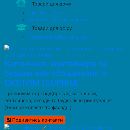
Товари для дому
Картини, ікони
Рушники, постільна білизна
Товари для офісу
Товари для офісу та школи
Вагончики, контейнера та
будівельне обладнання ➔
СЮПРІМ (SUPRIM)
Пропонуємо оренду(прокат) вагончики,
контейнера, склади та будівельне риштування
(тури на колесах та фасадні)
Подивитись контакти