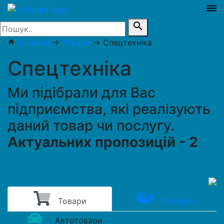
dehaze
search
Головна
→
Товари
→
Спецтехніка
home
Спецтехніка
Ми підібрали для Вас
підприємства, які реалізують
даний товар чи послугу.
Актуальних пропозицій - 2
Товари
Послуги
Автотовари