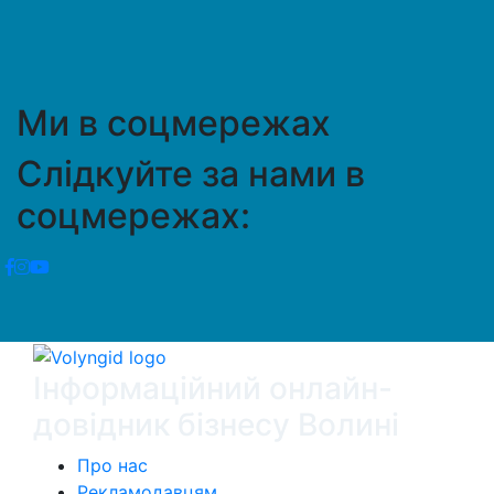
Ми в соцмережах
Слідкуйте за нами в
соцмережах:
Інформаційний онлайн-
довідник бізнесу Волині
Про нас
Рекламодавцям