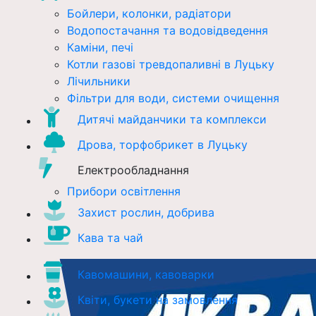
Бойлери, колонки, радіатори
Водопостачання та водовідведення
Каміни, печі
Котли газові тревдопаливні в Луцьку
Лічильники
Фільтри для води, системи очищення
Дитячі майданчики та комплекси
Дрова, торфобрикет в Луцьку
Електрообладнання
Прибори освітлення
Захист рослин, добрива
Кава та чай
Кавомашини, кавоварки
Квіти, букети на замовлення