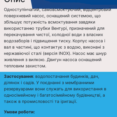
Одноступінчатий, самовсмоктуючий, відцентровий
поверхневий насос, оснащений системою, що
збільшує потужність всмоктування завдяки
використанню трубки Вентурі, призначений для
перекачування чистої, холодної води з власних
водозаборів і підвищення тиску. Корпус насоса і
вал в частині, що контактує з водою, виконані з
нержавіючої сталі (версія INOX). Насос має шнур
живлення з вилкою. Двигун насоса оснащений
тепловим захистом.
Застосування
: водопостачання будинків, дач,
ділянок і садів. У поєднанні з мембранними
резервуарами вони служать для використання в
односімейному і багатосімейному будівництві, а
також в промисловості та іригації.
Умови роботи: