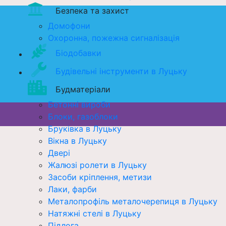
Безпека та захист
Домофони
Охоронна, пожежна сигналізація
Біодобавки
Будівельні інструменти в Луцьку
Будматеріали
Бетонні вироби
Блоки, газоблоки
Бруківка в Луцьку
Вікна в Луцьку
Двері
Жалюзі ролети в Луцьку
Засоби кріплення, метизи
Лаки, фарби
Металопрофіль металочерепиця в Луцьку
Натяжні стелі в Луцьку
Підлога