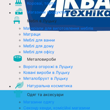
Короваї, торти
Магазини продуктів
Меблі в Луцьку
Матеріали для виготовлення меблів
Матраци
Меблі для ванни
Меблі для дому
Меблі для офісу
Металовироби
Ворота огорожі в Луцьку
Ковані вироби в Луцьку
Металобрухт в Луцьку
Натуральна косметика
Одяг та аксесуари
Магазини одягу
Секонд-хенди, комісійні магазини