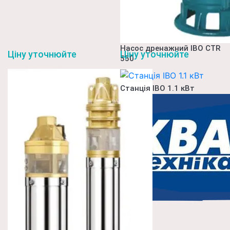
Насос дренажний IBO CTR
Ціну уточнюйте
Ціну уточнюйте
550
Станція ІВО 1.1 кВт