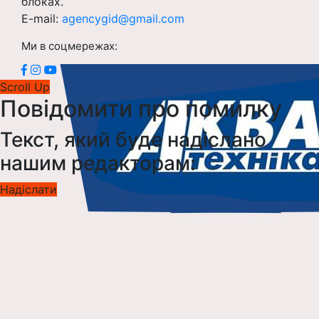
блоках.
E-mail:
agencygid@gmail.com
Ми в соцмережах:
Scroll Up
Повідомити про помилку
Текст, який буде надіслано
нашим редакторам:
Надіслати