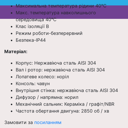
Максимальна температура рідини 40°C
Макс. температура навколишнього
середовища 40°C
Клас ізоляції B
Режим роботи-безперервний
Безпека-IP44
Матеріал:
Корпус: Нержавіюча сталь AISI 304
Вал і ротор: нержавіюча сталь AISI 304
Лопатеве колесо: норіл
Консоль: чавун
Внутрішня стінка: нержавіюча сталь AISI 304
Дифузор / напрямна: норил
Механічний сальник: Кераміка / графіт/NBR
Частота обертання двигуна: 2850 об / хв
Замовити за
посиланням