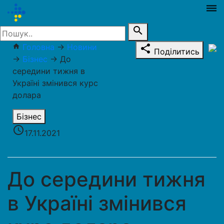
dehaze
search
Головна
→
Новини
home
share
Поділитись
→
Бізнес
→
До
середини тижня в
Україні змінився курс
долара
Бізнес
access_time
17.11.2021
До середини тижня
в Україні змінився