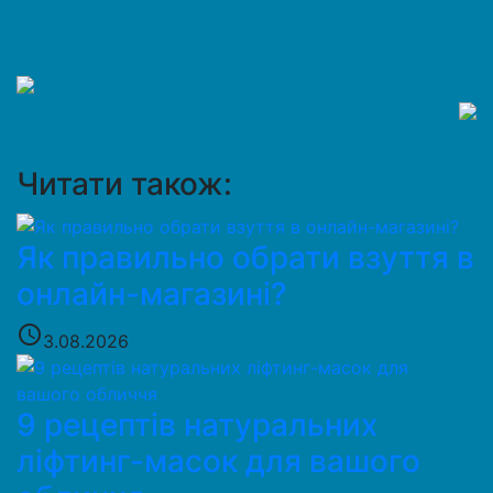
Читати також:
Як правильно обрати взуття в
онлайн-магазині?
access_time
3.08.2026
9 рецептів натуральних
ліфтинг-масок для вашого