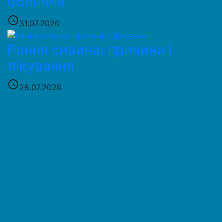
обличчя
access_time
31.07.2026
Рання сивина: причини і
лікування
access_time
28.07.2026