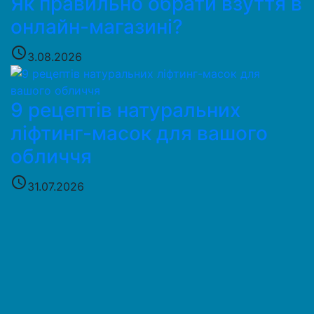
Як правильно обрати взуття в
онлайн-магазині?
access_time
3.08.2026
9 рецептів натуральних
ліфтинг-масок для вашого
обличчя
access_time
31.07.2026