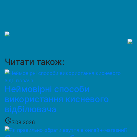
Читати також:
Неймовірні способи
використання кисневого
відбілювача
access_time
7.08.2026