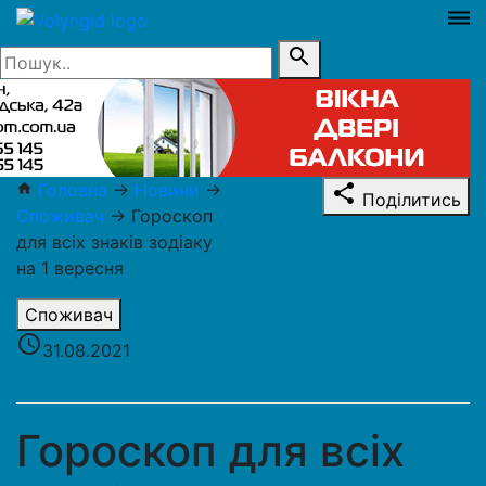
dehaze
search
Головна
→
Новини
→
home
share
Поділитись
Споживач
→
Гороскоп
для всіх знаків зодіаку
на 1 вересня
Споживач
access_time
31.08.2021
Гороскоп для всіх