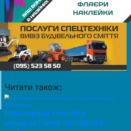
Читати також:
Неймовірні способи
використання кисневого