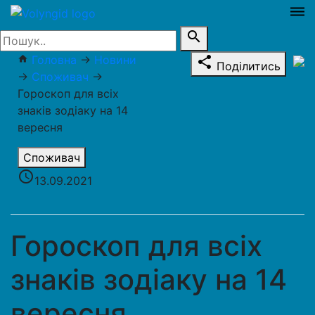
dehaze
search
Головна
→
Новини
home
share
Поділитись
→
Споживач
→
Гороскоп для всіх
знаків зодіаку на 14
вересня
Споживач
access_time
13.09.2021
Гороскоп для всіх
знаків зодіаку на 14
вересня