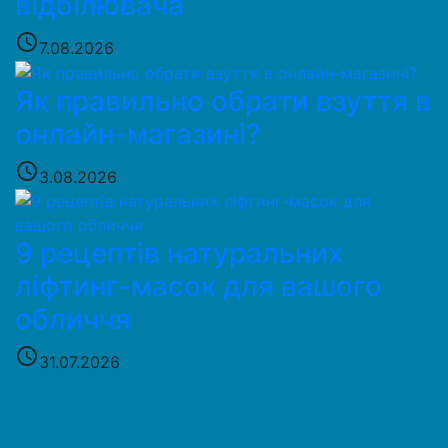
відбілювача
access_time
7.08.2026
Як правильно обрати взуття в
онлайн-магазині?
access_time
3.08.2026
9 рецептів натуральних
ліфтинг-масок для вашого
обличчя
access_time
31.07.2026