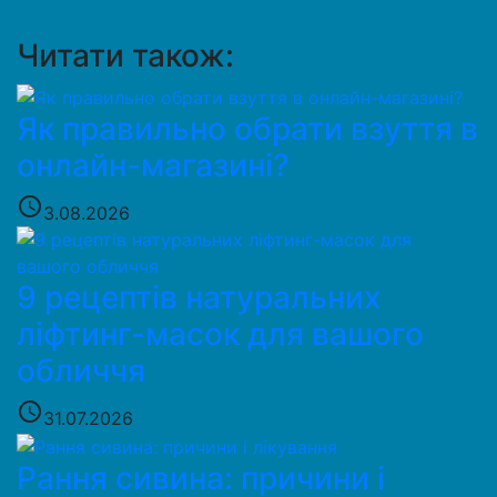
Читати також:
Як правильно обрати взуття в
онлайн-магазині?
access_time
3.08.2026
9 рецептів натуральних
ліфтинг-масок для вашого
обличчя
access_time
31.07.2026
Рання сивина: причини і