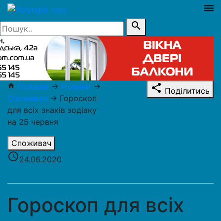
dehaze
search
Головна
→
Новини
→
home
share
Поділитись
Споживач
→
Гороскоп
для всіх знаків зодіаку
на 25 червня
Споживач
access_time
24.06.2020
Гороскоп для всіх