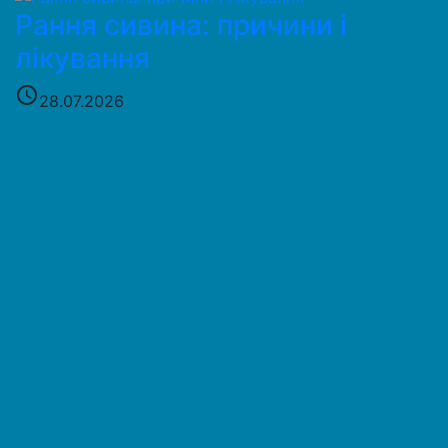
Рання сивина: причини і
лікування
access_time
28.07.2026