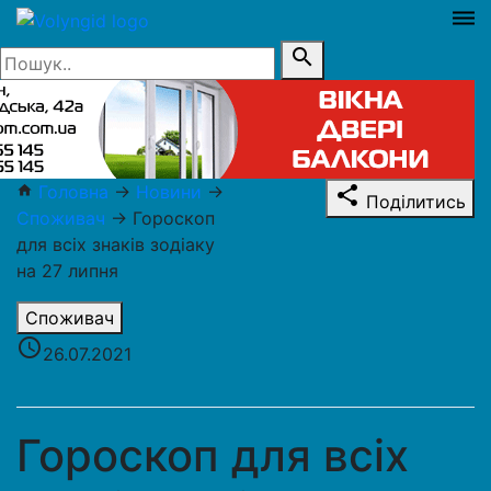
dehaze
search
Головна
→
Новини
→
home
share
Поділитись
Споживач
→
Гороскоп
для всіх знаків зодіаку
на 27 липня
Споживач
access_time
26.07.2021
Гороскоп для всіх