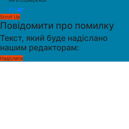
Ми в соцмережах:
Scroll Up
Повідомити про помилку
Текст, який буде надіслано
нашим редакторам:
Надіслати