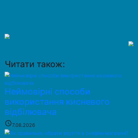
Читати також:
Неймовірні способи
використання кисневого
відбілювача
access_time
7.08.2026