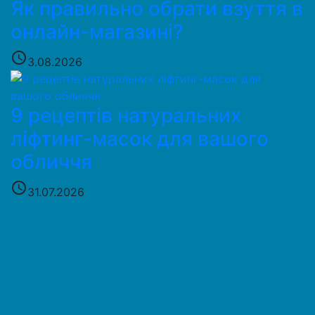
Як правильно обрати взуття в
онлайн-магазині?
access_time
3.08.2026
9 рецептів натуральних
ліфтинг-масок для вашого
обличчя
access_time
31.07.2026