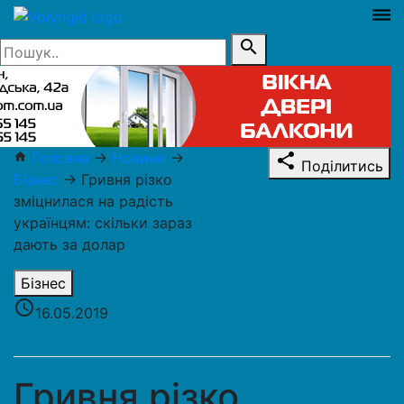
dehaze
search
Головна
→
Новини
→
home
share
Поділитись
Бізнес
→
Гривня різко
зміцнилася на радість
українцям: скільки зараз
дають за долар
Бізнес
access_time
16.05.2019
Гривня різко