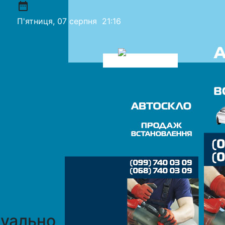
date_range
П'ятниця, 07 серпня
21:16
уально