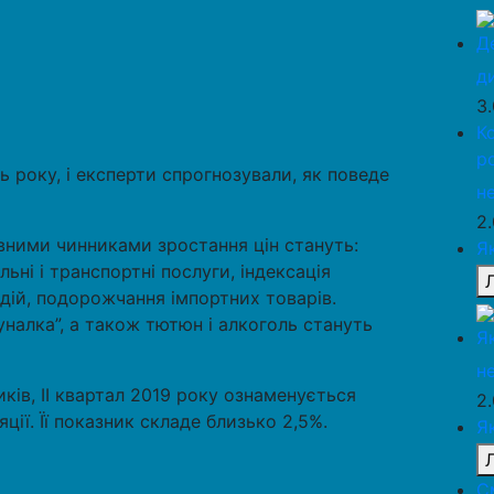
Д
д
3
К
р
ь року, і експерти спрогнозували, як поведе
н
2
вними чинниками зростання цін стануть:
Я
ьні і транспортні послуги, індексація
дій, подорожчання імпортних товарів.
налка”, а також тютюн і алкоголь стануть
Я
н
ків, II квартал 2019 року ознаменується
2
ії. Її показник складе близько 2,5%.
Я
С