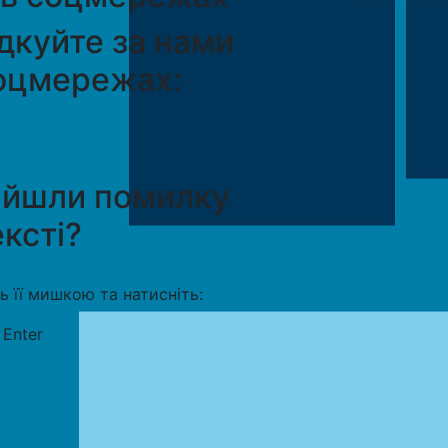
дкуйте за нами
оцмережах:
айшли помилку
ексті?
ть її мишкою та натисніть:
+
Enter