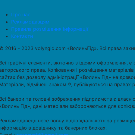
Про нас
Рекламодавцям
Правила розміщення інформації
Контакти
© 2016 - 2023 volyngid.com «ВолиньГід». Всі права зах
Всі графічні елементи, включно з ідеями оформлення, є 
авторського права. Копіювання і розміщення матеріалів
сайтах без дозволу адміністрації «Волинь Гід» не дозво
Матеріали, відмічені знаком ℗, публікуються на правах 
Всі банери та головні зображення підприємств є власні
«Волинь Гід», дані матеріали забороняються для копіюв
Рекламодавець несе повну відповідальність за розміще
інформацію в довіднику та банерних блоках.