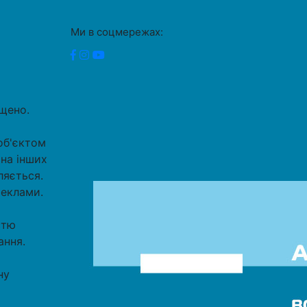
Ми в соцмережах:
ищено.
об'єктом
 на інших
ляється.
реклами.
стю
ання.
ну