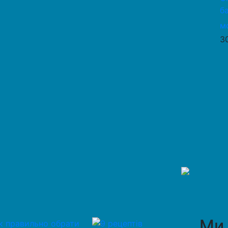
б
м
3
Ми