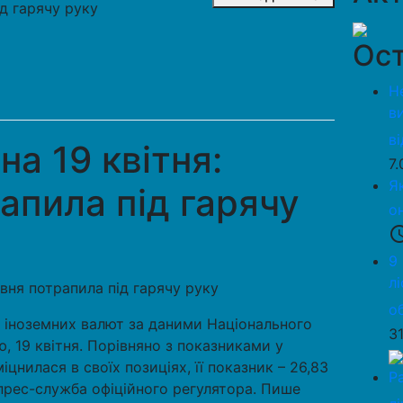
ід гарячу руку
Ост
Н
в
в
на 19 квітня:
7
Я
апила під гарячу
о
access_
9
л
о
с іноземних валют за даними Національного
3
ю, 19 квітня. Порівняно з показниками у
міцнилася в своїх позиціях, її показник – 26,83
Р
прес-служба офіційного регулятора. Пише