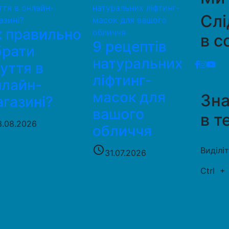
Слі
к правильно
в с
9 рецептів
брати
натуральних
уття в
ліфтинг-
нлайн-
масок для
Зн
газині?
вашого
в т
3.08.2026
обличчя
access_time
Виділі
31.07.2026
Ctrl