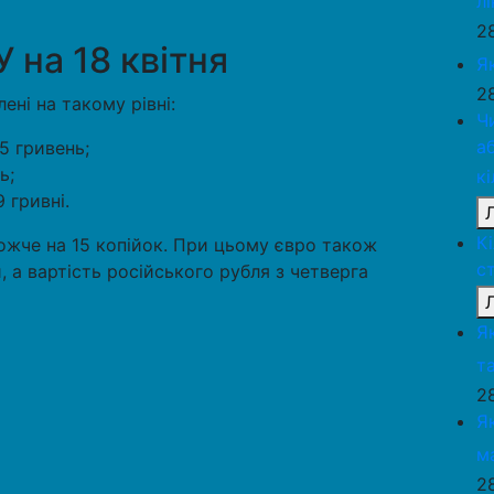
л
2
 на 18 квітня
Я
2
ені на такому рівні:
Ч
а
5 гривень;
ь;
к
9 гривні.
К
ожче на 15 копійок. При цьому євро також
с
и, а вартість російського рубля з четверга
Я
та
2
Я
м
2