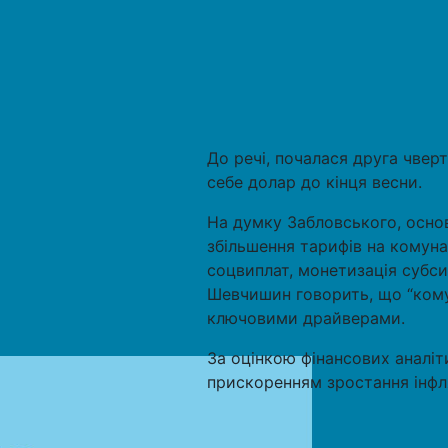
До речі, почалася друга чверт
себе долар до кінця весни.
На думку Забловського, осно
збільшення тарифів на комунал
соцвиплат, монетизація субси
Шевчишин говорить, що “кому
ключовими драйверами.
За оцінкою фінансових аналіти
прискоренням зростання інфляц