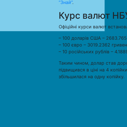
“Знай”
.
Курс валют НБУ
Офіційні курси валют встановл
– 100 доларів США – 2683.765
– 100 євро – 3019.2362 гривен
– 10 російських рублів – 4.188
Таким чином, долар став дор
підвищився в ціні на 4 копійк
збільшилася на одну копійку.