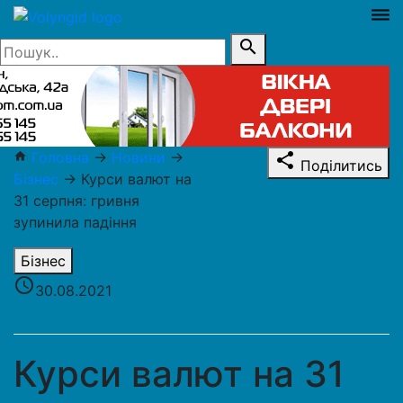
dehaze
search
Головна
→
Новини
→
home
share
Поділитись
Бізнес
→
Курси валют на
31 серпня: гривня
зупинила падіння
Бізнес
access_time
30.08.2021
Курси валют на 31