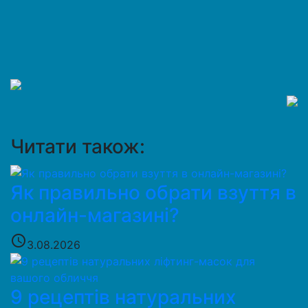
Читати також:
Як правильно обрати взуття в
онлайн-магазині?
access_time
3.08.2026
9 рецептів натуральних