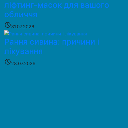
ліфтинг-масок для вашого
обличчя
access_time
31.07.2026
Рання сивина: причини і
лікування
access_time
28.07.2026