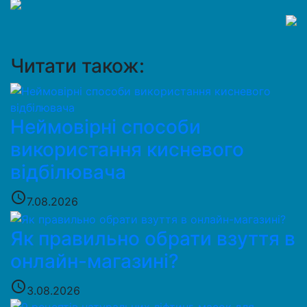
Читати також:
Неймовірні способи
використання кисневого
відбілювача
access_time
7.08.2026
Як правильно обрати взуття в
онлайн-магазині?
access_time
3.08.2026