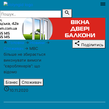
dehaze
search
Головна
→
Новини
→
home
share
Поділитись
Споживач
→
МВС
більше не збирається
виконувати вимоги
“євробляхерів”: що
відомо
Бізнес
Споживач
access_time
10.11.2020