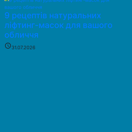
9 рецептів натуральних
ліфтинг-масок для вашого
обличчя
access_time
31.07.2026