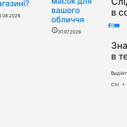
Слі
масок для
газині?
вашого
в с
3.08.2026
обличчя
access_time
31.07.2026
Зн
в т
Виділі
Ctrl