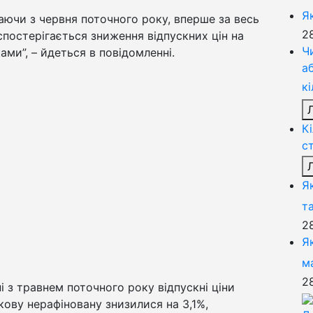
Я
аючи з червня поточного року, вперше за весь
2
постерігається зниження відпускних цін на
Ч
ами”, – йдеться в повідомленні.
а
к
К
с
Я
та
2
Я
м
2
і з травнем поточного року відпускні ціни
ову нерафіновану знизилися на 3,1%,