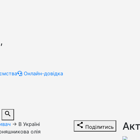
,
ємства
Онлайн-довідка
search
Акт
ивач
→
В Україні
share
Поділитись
оняшникова олія