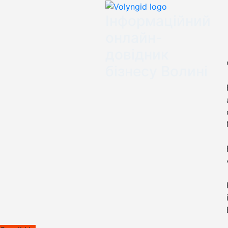
Інформаційний
онлайн-
довідник
бізнесу Волині