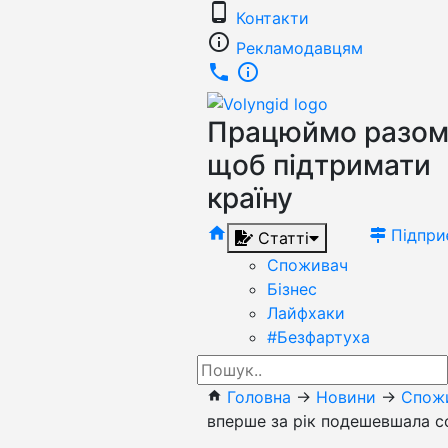
phone_android
Контакти
info_outline
Рекламодавцям
phone
info_outline
Працюймо разом
щоб підтримати
країну
home
Підпри
Статті
Споживач
Бізнес
Лайфхаки
#Безфартуха
Головна
→
Новини
→
Спож
home
вперше за рік подешевшала с