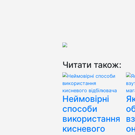
Читати також:
Неймовірні
Я
способи
о
використання
вз
кисневого
о