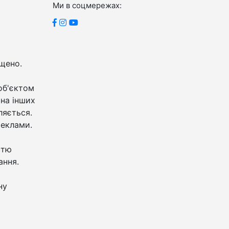
Ми в соцмережах:
ищено.
об'єктом
 на інших
ляється.
реклами.
стю
ання.
ну