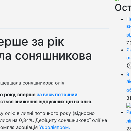
Ост
Н
в
в
ерше за рік
7
Я
ла соняшникова
о
access_
9
л
о
го року, вперше
за весь поточний
3
ється зниження відпускних цін на олію.
Р
 олію в липні поточного року (відносно
лися на 0,34%. Дефіциту соняшникової олії не
л
домляє асоціація
Укроліяпром.
2