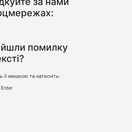
дкуйте за нами
оцмережах:
айшли помилку
ексті?
ть її мишкою та натисніть:
+
Enter