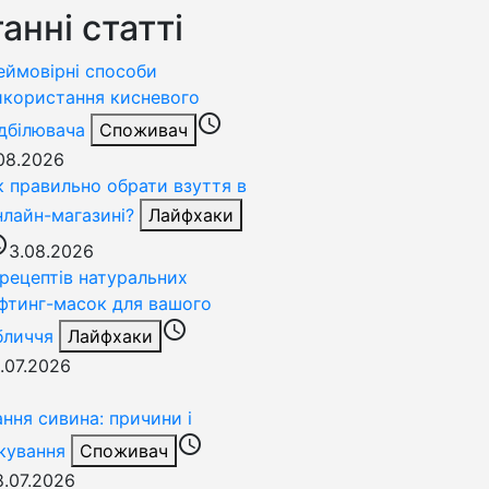
анні статті
еймовірні способи
икористання кисневого
access_time
ідбілювача
Споживач
.08.2026
к правильно обрати взуття в
нлайн-магазині?
Лайфхаки
time
3.08.2026
 рецептів натуральних
іфтинг-масок для вашого
access_time
бличчя
Лайфхаки
1.07.2026
ання сивина: причини і
access_time
ікування
Споживач
8.07.2026