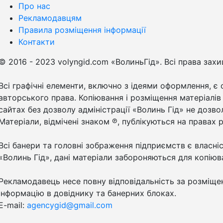
Про нас
Рекламодавцям
Правила розміщення інформації
Контакти
© 2016 - 2023 volyngid.com «ВолиньГід». Всі права зах
Всі графічні елементи, включно з ідеями оформлення, є 
авторського права. Копіювання і розміщення матеріалів
сайтах без дозволу адміністрації «Волинь Гід» не дозво
Матеріали, відмічені знаком ℗, публікуються на правах 
Всі банери та головні зображення підприємств є власні
«Волинь Гід», дані матеріали забороняються для копіюв
Рекламодавець несе повну відповідальність за розміще
інформацію в довіднику та банерних блоках.
E-mail:
agencygid@gmail.com