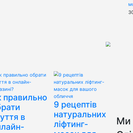
м
3
к правильно
9 рецептів
брати
натуральних
уття в
Ми
ліфтинг-
нлайн-