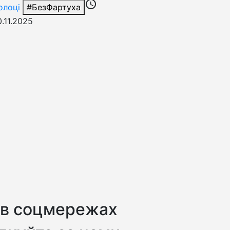
access_time
олоці
#БезФартуха
0.11.2025
 в соцмережах