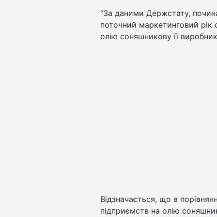
“За даними Держстату, почин
поточний маркетинговий рік с
олію соняшникову її виробник
Відзначається, що в порівнянн
підприємств на олію соняшник