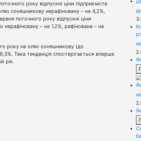
Д
 поточного року відпускні ціни підприємств
д
олію соняшникову нерафіновану – на 4,2%,
ервня поточного року відпускні ціни
3
 нерафіновану – на 1,2%, рафінована – на
К
р
н
го року на олію соняшникову (до
2
9,3%. Така тенденція спостерігається вперше
Я
й рік.
Я
н
2
Я
С
б