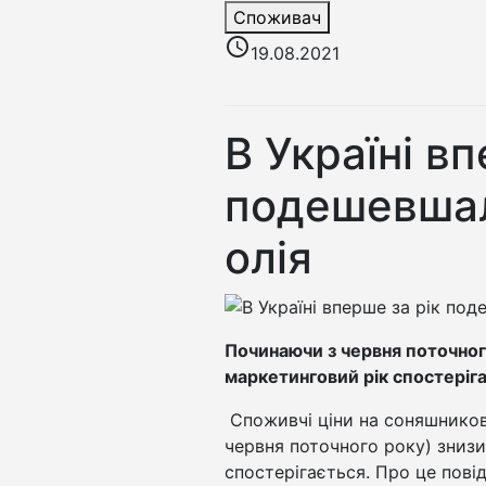
Споживач
access_time
19.08.2021
В Україні вп
подешевша
олія
Починаючи з червня поточно
маркетинговий рік спостеріга
Споживчі ціни на соняшникову
червня поточного року) знизи
спостерігається. Про це пові