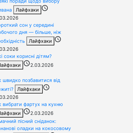
еякі поради щодо вибору
access_time
ивана
Лайфхаки
.03.2026
ороткий сон у середині
обочого дня — більше, ніж
access_time
еобхідність
Лайфхаки
.03.2026
кі соки корисні дітям?
access_time
Лайфхаки
2.03.2026
к швидко позбавитися від
access_time
ежиті?
Лайфхаки
.03.2026
к вибрати фартух на кухню
access_time
Лайфхаки
2.03.2026
мачний пісний сніданок:
ананові оладки на кокосовому