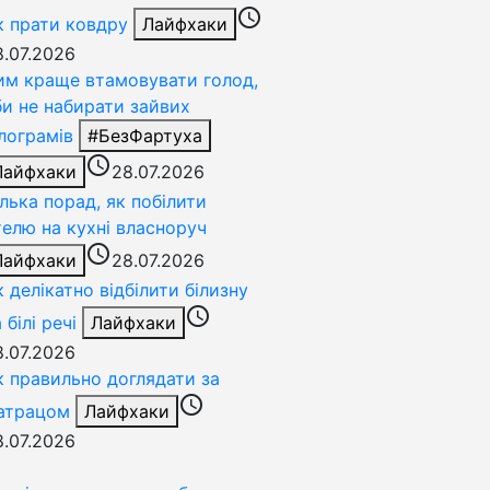
access_time
к прати ковдру
Лайфхаки
8.07.2026
им краще втамовувати голод,
би не набирати зайвих
ілограмів
#БезФартуха
access_time
Лайфхаки
28.07.2026
ілька порад, як побілити
телю на кухні власноруч
access_time
Лайфхаки
28.07.2026
к делікатно відбілити білизну
access_time
 білі речі
Лайфхаки
8.07.2026
к правильно доглядати за
access_time
атрацом
Лайфхаки
8.07.2026