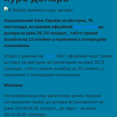
Національний банк України на вівторок, 16
листопада, встановив офіційний
курс гривні
до
долара на рівні 26,34 грн/дол., тобто гривня
ослабла на 23 копійки у порівнянні з попереднім
показником.
Згідно з даними на
сайті
НБУ, офіційний курс гривні
до євро на вівторок встановлений на рівні 30,15
грн/євро, тобто гривня ослабла на 25 копійок у
порівнянні з попереднім показником.
Міжбанк:
На міжбанківському валютному ринку України
котирування гривні до долара встановилися на
рівні 26,34/26,36 грн/дол., до євро – на рівні
30,13/30,15 грн/євро.