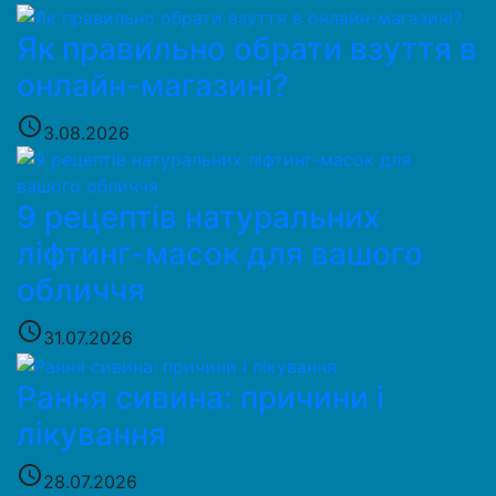
Як правильно обрати взуття в
онлайн-магазині?
access_time
3.08.2026
9 рецептів натуральних
ліфтинг-масок для вашого
обличчя
access_time
31.07.2026
Рання сивина: причини і
лікування
access_time
28.07.2026