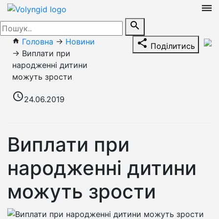
dehaze
search
Головна
→
Новини
home
share
Поділитись
→
Виплати при
народженні дитини
можуть зрости
access_time
24.06.2019
Виплати при
народженні дитини
можуть зрости