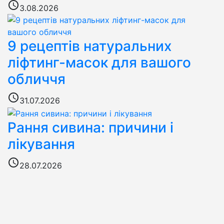
access_time
3.08.2026
9 рецептів натуральних
ліфтинг-масок для вашого
обличчя
access_time
31.07.2026
Рання сивина: причини і
лікування
access_time
28.07.2026