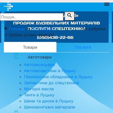
dehaze
search
Головна
→
Пропозиції
Всі рубрики
home
→
Щебінь різних фракцій
Товари
Послуги
Автотовари
Автоаксесуари
Автозапчастини в Луцьку
Газобалонне обладнання в Луцьку
Запчастини до спецтехніки
Моторні масла
Тенти в Луцьку
Шини та диски в Луцьку
Шиномонтажні матеріали