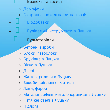
Безпека та захист
Домофони
Охоронна, пожежна сигналізація
Біодобавки
Будівельні інструменти в Луцьку
Будматеріали
Бетонні вироби
Блоки, газоблоки
Бруківка в Луцьку
Вікна в Луцьку
Двері
Жалюзі ролети в Луцьку
Засоби кріплення, метизи
Лаки, фарби
Металопрофіль металочерепиця в Луцьку
Натяжні стелі в Луцьку
Підлога