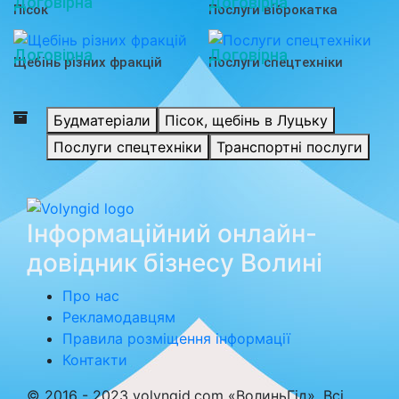
Договірна
Договірна
Пісок
Послуги віброкатка
Договірна
Договірна
Щебінь різних фракцій
Послуги спецтехніки
Будматеріали
Пісок, щебінь в Луцьку
Послуги спецтехніки
Транспортні послуги
Інформаційний онлайн-
довідник бізнесу Волині
Про нас
Рекламодавцям
Правила розміщення інформації
Контакти
© 2016 - 2023 volyngid.com «ВолиньГід». Всі