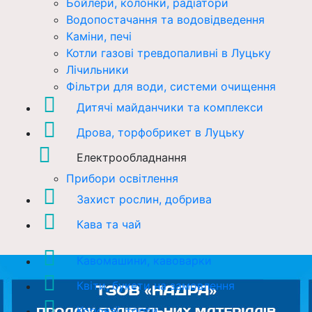
Бойлери, колонки, радіатори
Водопостачання та водовідведення
Каміни, печі
Котли газові тревдопаливні в Луцьку
Лічильники
Фільтри для води, системи очищення
Дитячі майданчики та комплекси
Дрова, торфобрикет в Луцьку
Електрообладнання
Прибори освітлення
Захист рослин, добрива
Кава та чай
Кавомашини, кавоварки
Квіти, букети на замовлення
Короваї, торти