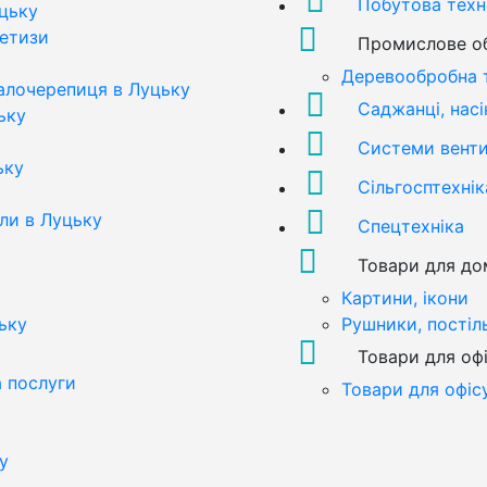
Побутова техн
цьку
метизи
Промислове о
Деревообробна 
алочерепиця в Луцьку
Саджанці, насі
ьку
Системи вентил
ьку
Сільгосптехнік
али в Луцьку
Спецтехніка
Товари для до
Картини, ікони
ьку
Рушники, постіл
Товари для оф
а послуги
Товари для офіс
у