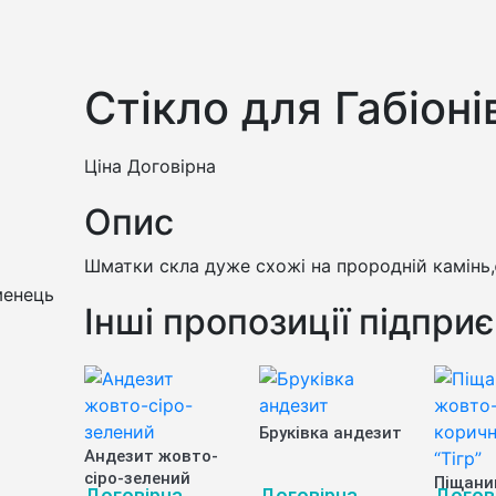
Стікло для Габіоні
Ціна Договірна
Опис
Шматки скла дуже схожі на прородній камінь,є
менець
Інші пропозиції підпри
Бруківка андезит
Андезит жовто-
сіро-зелений
Піщани
Договірна
Договірна
Догов