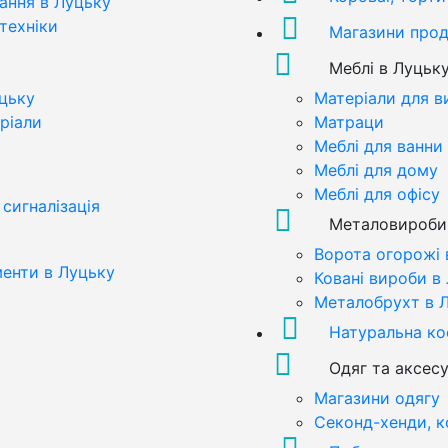
ання в Луцьку
техніки
Магазини прод
Меблі в Луцьк
цьку
Матеріали для в
ріали
Матраци
Меблі для ванни
Меблі для дому
Меблі для офісу
сигналізація
Металовироби
Ворота огорожі 
менти в Луцьку
Ковані вироби в
Металобрухт в 
Натуральна к
Одяг та аксес
Магазини одягу
Секонд-хенди, к