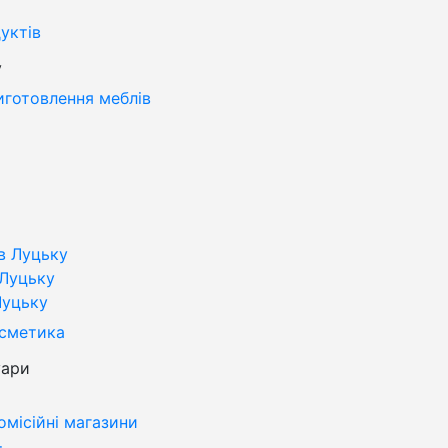
уктів
у
иготовлення меблів
в Луцьку
 Луцьку
Луцьку
осметика
уари
омісійні магазини