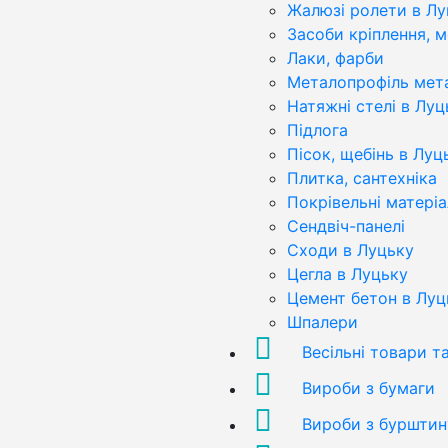
Жалюзі ролети в Лу
Засоби кріплення, 
Лаки, фарби
Металопрофіль мет
Натяжні стелі в Луц
Підлога
Пісок, щебінь в Луц
Плитка, сантехніка
Покрівельні матері
Сендвіч-панелі
Сходи в Луцьку
Цегла в Луцьку
Цемент бетон в Луц
Шпалери
Весільні товари т
Вироби з бумаги
Вироби з бурштин