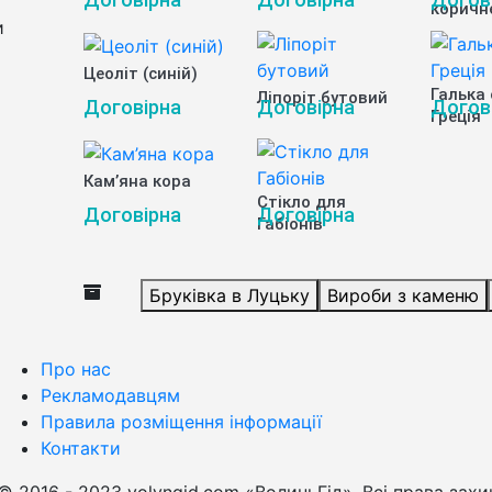
коричне
и
Цеоліт (синій)
Галька
Ліпоріт бутовий
Договірна
Договірна
Догов
Греція
Кам’яна кора
Стікло для
Договірна
Договірна
Габіонів
Бруківка в Луцьку
Вироби з каменю
Про нас
Рекламодавцям
Правила розміщення інформації
Контакти