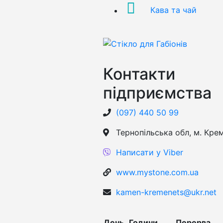
Кава та чай
Контакти
підприємства
(097) 440 50 99
Тернопільська обл, м. Кре
Написати у Viber
www.mystone.com.ua
kamen-kremenets@ukr.net
День
Години
Перерва