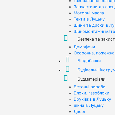
Газобалонне обладн
Запчастини до спец
Моторні масла
Тенти в Луцьку
Шини та диски в Лу
Шиномонтажні мате
Безпека та захист
Домофони
Охоронна, пожежна 
Біодобавки
Будівельні інстру
Будматеріали
Бетонні вироби
Блоки, газоблоки
Бруківка в Луцьку
Вікна в Луцьку
Двері