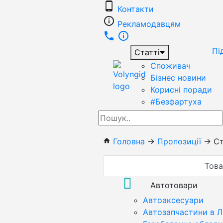
phone_android
Контакти
info_outline
Рекламодавцям
phone
info_outline
Пі
Статті
Споживач
Бізнес новини
Корисні поради
#Безфартуха
Головна
→
Пропозиції
→
Ст
home
Тов
Автотовари
Автоаксесуари
Автозапчастини в 