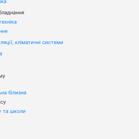
іка
бладнання
техніка
ння
яції, кліматичні системи
а
му
ьна білизна
ісу
у та школи