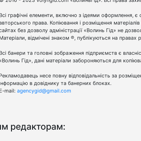
© 2016 - 2023 volyngid.com «ВолиньГід». Всі права зах
Всі графічні елементи, включно з ідеями оформлення, є 
авторського права. Копіювання і розміщення матеріалів
сайтах без дозволу адміністрації «Волинь Гід» не дозво
Матеріали, відмічені знаком ℗, публікуються на правах 
Всі банери та головні зображення підприємств є власні
«Волинь Гід», дані матеріали забороняються для копіюв
Рекламодавець несе повну відповідальність за розміще
інформацію в довіднику та банерних блоках.
E-mail:
agencygid@gmail.com
им редакторам: