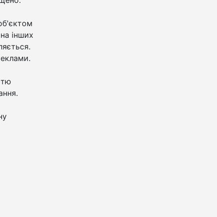
ищено.
об'єктом
 на інших
ляється.
реклами.
стю
ання.
ну