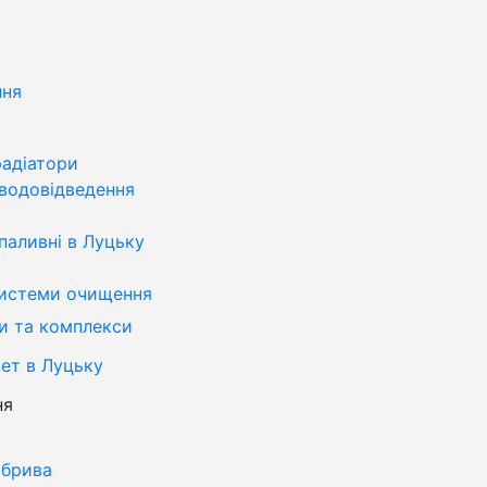
ння
радіатори
водовідведення
паливні в Луцьку
системи очищення
и та комплекси
ет в Луцьку
ня
обрива