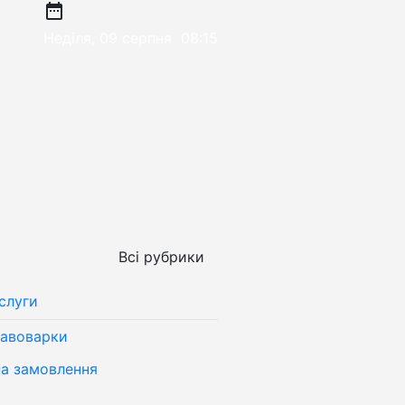
date_range
Неділя, 09 серпня
08:15
Всі рубрики
слуги
кавоварки
на замовлення