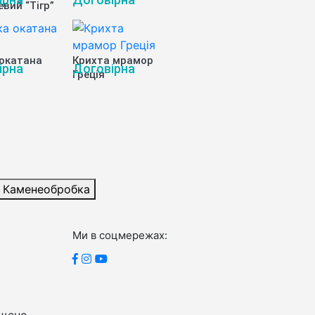
вий “Тігр”
 окатана
Крихта мрамор
ірна
Договірна
Греція
Каменеобробка
Ми в соцмережах: