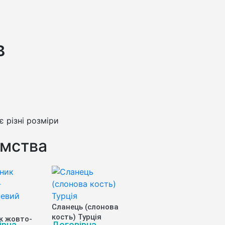
в
 різні розміри
ємства
Сланець (слонова
кость) Турція
к жовто-
ірна
Договірна