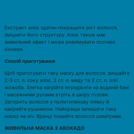
Екстракт алоє здатен покращити ріст волосся,
зміцнити його структуру. Алоє також має
живильний ефект і може реанімувати посічені
кінчики.
Спосіб приготування
Щоб приготувати таку маску для волосся, змішайте
2-3 ст. л. соку алоє, 2 ст. л. меду та 2 ст. л. олії
жожоба. Злегка нагрійте інгредієнти на водяній бані
і масажними рухами втріть в шкіру голови.
Загорніть волосся у поліетиленову плівку й
накрийте рушником. Найкраще залишати таку
маску на ніч. Вранці помийте волосся шампунем.
ЖИВИЛЬНА МАСКА З АВОКАДО