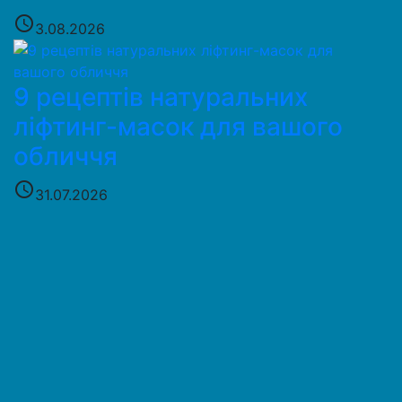
access_time
3.08.2026
9 рецептів натуральних
ліфтинг-масок для вашого
обличчя
access_time
31.07.2026