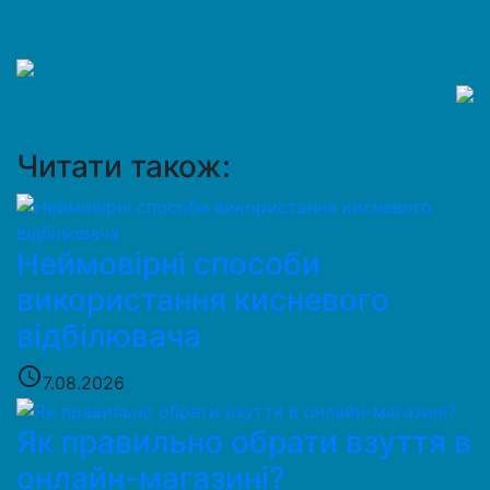
Читати також:
Неймовірні способи
використання кисневого
відбілювача
access_time
7.08.2026
Як правильно обрати взуття в
онлайн-магазині?