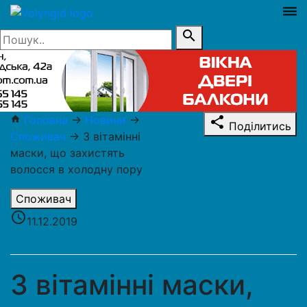
dehaze
search
Головна
→
Новини
→
home
share
Поділитись
Споживач
→
3 вітамінні
маски, що захистять
волосся в холодну пору
Споживач
access_time
11.12.2019
3 вітамінні маски,