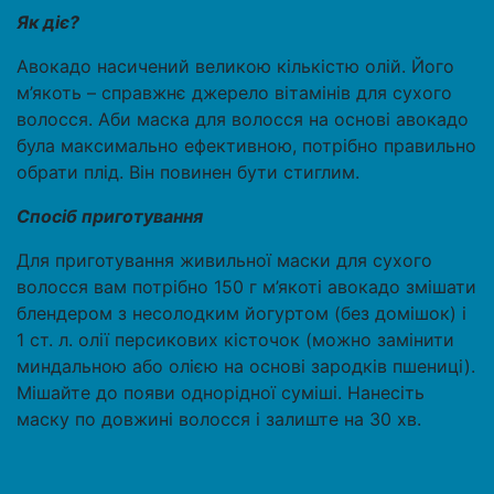
Як діє?
Авокадо насичений великою кількістю олій. Його
м’якоть – справжнє джерело вітамінів для сухого
волосся. Аби маска для волосся на основі авокадо
була максимально ефективною, потрібно правильно
обрати плід. Він повинен бути стиглим.
Спосіб приготування
Для приготування живильної маски для сухого
волосся вам потрібно 150 г м’якоті авокадо змішати
блендером з несолодким йогуртом (без домішок) і
1 ст. л. олії персикових кісточок (можно замінити
миндальною або олією на основі зародків пшениці).
Мішайте до появи однорідної суміші. Нанесіть
маску по довжині волосся і залиште на 30 хв.