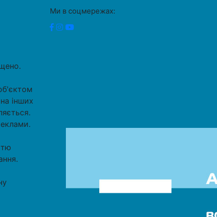
Ми в соцмережах:
ищено.
об'єктом
 на інших
ляється.
реклами.
стю
ання.
ну