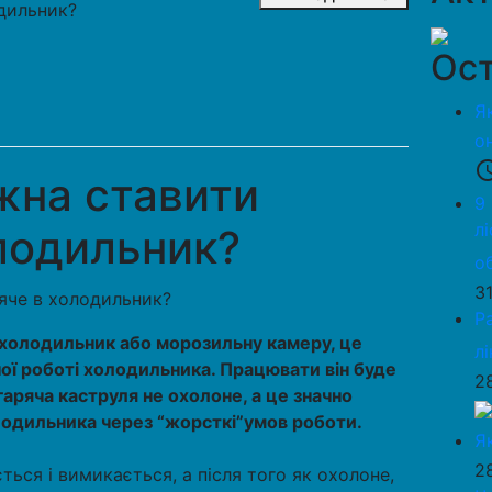
дильник?
Ост
Я
о
access_
жна ставити
9
л
лодильник?
о
3
Р
 холодильник або морозильну камеру, це
л
ї роботі холодильника. Працювати він буде
2
гаряча каструля не охолоне, а це значно
одильника через “жорсткі”умов роботи.
Я
2
ься і вимикається, а після того як охолоне,