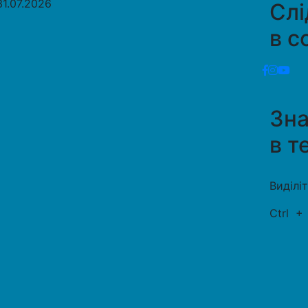
31.07.2026
Слі
в с
Зн
в т
Виділі
Ctrl