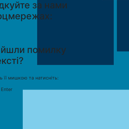
дкуйте за нами
оцмережах:
айшли помилку
ексті?
ть її мишкою та натисніть:
+
Enter