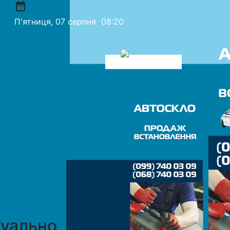
date_range
П'ятниця, 07 серпня
08:21
уально