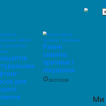
т
Рання
сивина:
рецептів
причини і
атуральних
лікування
фтинг-
access_time
асок для
28.07.2026
ашого
бличчя
Ми