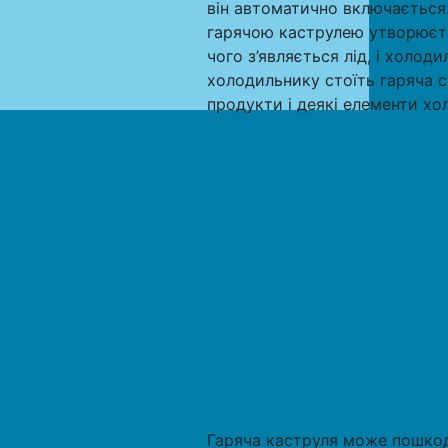
він автоматично включається.
гарячою каструлею утворюєтьс
чого з’являється лід, і холо
холодильнику стоїть гаряча с
продукти і деякі елементи хо
Гаряча каструля може пошкод