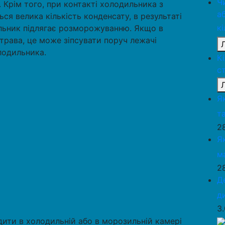
Ч
 Крім того, при контакті холодильника з
а
я велика кількість конденсату, в результаті
к
дильник підлягає розморожуванню. Якщо в
трава, це може зіпсувати поруч лежачі
лодильника.
К
с
Я
та
2
Я
м
2
Д
д
3
ити в холодильній або в морозильній камері