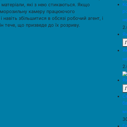
К
і матеріали, які з нею стикаються. Якщо
р
в морозильну камеру працюючого
 навіть збільшитися в обсязі робочий агент, і
н
н тече, що призведе до їх розриву.
2
Я
Я
н
2
Я
С
б
м
3
Г