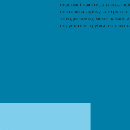
пластик і пакети, а також інш
поставити гарячу каструлю 
холодильника, може закипіти і
порушаться трубки, по яких ві