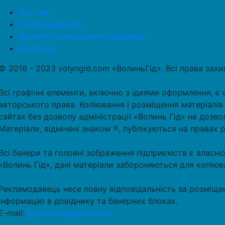
Про нас
Рекламодавцям
Правила розміщення інформації
Контакти
© 2016 - 2023 volyngid.com «ВолиньГід». Всі права зах
Всі графічні елементи, включно з ідеями оформлення, є 
авторського права. Копіювання і розміщення матеріалів
сайтах без дозволу адміністрації «Волинь Гід» не дозво
Матеріали, відмічені знаком ℗, публікуються на правах 
Всі банери та головні зображення підприємств є власні
«Волинь Гід», дані матеріали забороняються для копіюв
Рекламодавець несе повну відповідальність за розміще
інформацію в довіднику та банерних блоках.
E-mail:
agencygid@gmail.com