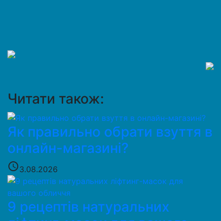
Читати також:
Як правильно обрати взуття в
онлайн-магазині?
access_time
3.08.2026
9 рецептів натуральних