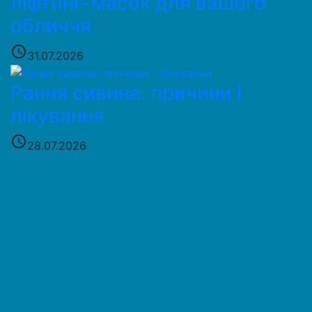
ліфтинг-масок для вашого
обличчя
access_time
31.07.2026
Рання сивина: причини і
лікування
access_time
28.07.2026