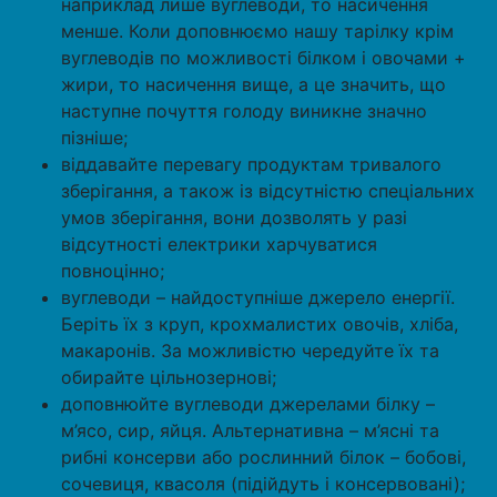
наприклад лише вуглеводи, то насичення
менше. Коли доповнюємо нашу тарілку крім
вуглеводів по можливості білком і овочами +
жири, то насичення вище, а це значить, що
наступне почуття голоду виникне значно
пізніше;
віддавайте перевагу продуктам тривалого
зберігання, а також із відсутністю спеціальних
умов зберігання, вони дозволять у разі
відсутності електрики харчуватися
повноцінно;
вуглеводи – найдоступніше джерело енергії.
Беріть їх з круп, крохмалистих овочів, хліба,
макаронів. За можливістю чередуйте їх та
обирайте цільнозернові;
доповнюйте вуглеводи джерелами білку –
м’ясо, сир, яйця. Альтернативна – м’ясні та
рибні консерви або рослинний білок – бобові,
сочевиця, квасоля (підійдуть і консервовані);