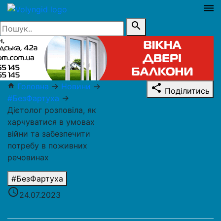
dehaze
search
Головна
→
Новини
→
home
share
Поділитись
#БезФартуха
→
Дієтолог розповіла, як
харчуватися в умовах
війни та забезпечити
потребу в поживних
речовинах
#БезФартуха
access_time
24.07.2023