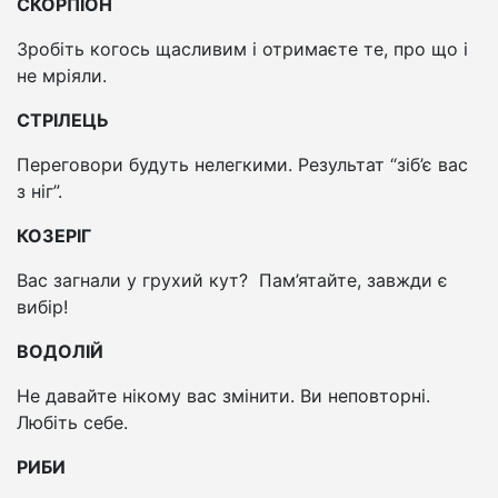
СКОРПІОН
Зробіть когось щасливим і отримаєте те, про що і
не мріяли.
СТРІЛЕЦЬ
Переговори будуть нелегкими. Результат “зіб’є вас
з ніг”.
КОЗЕРІГ
Вас загнали у грухий кут? Пам’ятайте, завжди є
вибір!
ВОДОЛІЙ
Не давайте нікому вас змінити. Ви неповторні.
Любіть себе.
РИБИ