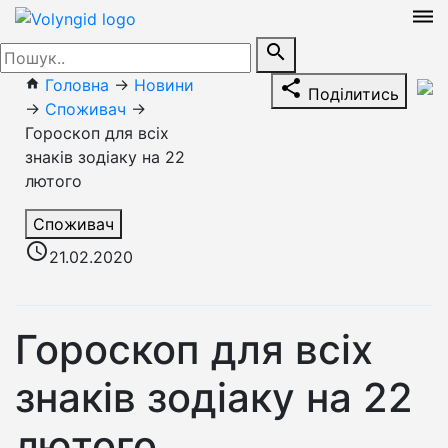
dehaze
search
Головна
→
Новини
home
share
Поділитись
→
Споживач
→
Гороскоп для всіх
знаків зодіаку на 22
лютого
Споживач
access_time
21.02.2020
Гороскоп для всіх
знаків зодіаку на 22
лютого