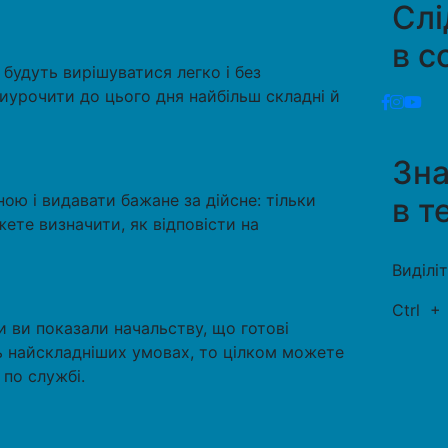
Слі
в с
 будуть вирішуватися легко і без
иурочити до цього дня найбільш складні й
Зн
ю і видавати бажане за дійсне: тільки
в т
жете визначити, як відповісти на
Виділі
Ctrl
и ви показали начальству, що готові
ь найскладніших умовах, то цілком можете
по службі.