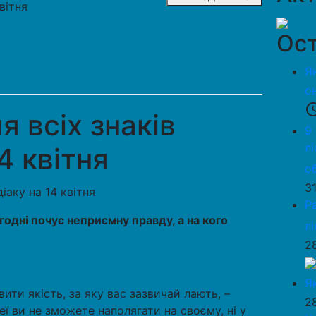
квітня
Ост
Я
о
access_
я всіх знаків
9
л
4 квітня
о
3
Р
годні почує неприємну правду, а на кого
л
2
Я
ити якість, за яку вас зазвичай лають, –
2
еї ви не зможете наполягати на своєму, ні у