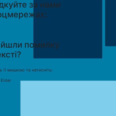
дкуйте за нами
оцмережах:
айшли помилку
ексті?
ть її мишкою та натисніть:
+
Enter