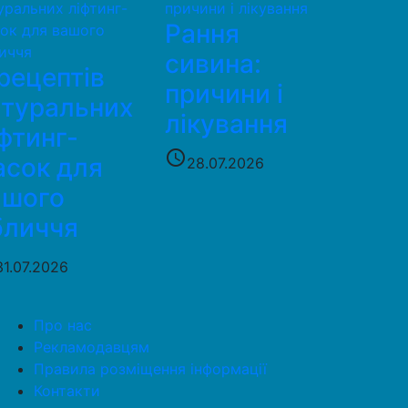
Рання
сивина:
рецептів
причини і
атуральних
лікування
фтинг-
access_time
асок для
28.07.2026
ашого
бличчя
31.07.2026
Про нас
Рекламодавцям
Правила розміщення інформації
Контакти