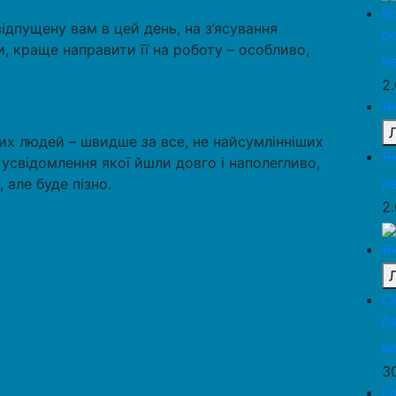
К
ідпущену вам в цей день, на з’ясування
р
и, краще направити її на роботу – особливо,
н
2
Я
их людей – швидше за все, не найсумлінніших
Я
 усвідомлення якої йшли довго і наполегливо,
н
 але буде пізно.
2
Я
С
б
м
3
Г