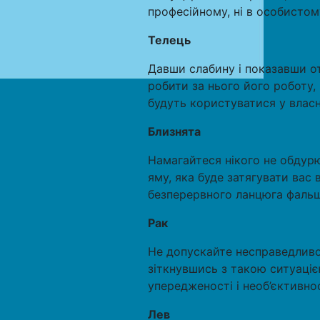
професійному, ні в особистому
Телець
Давши слабину і показавши о
робити за нього його роботу, 
будуть користуватися у власн
Близнята
Намагайтеся нікого не обдурю
яму, яка буде затягувати вас 
безперервного ланцюга фальши
Рак
Не допускайте несправедливо
зіткнувшись з такою ситуаціє
упередженості і необ’єктивнос
Лев