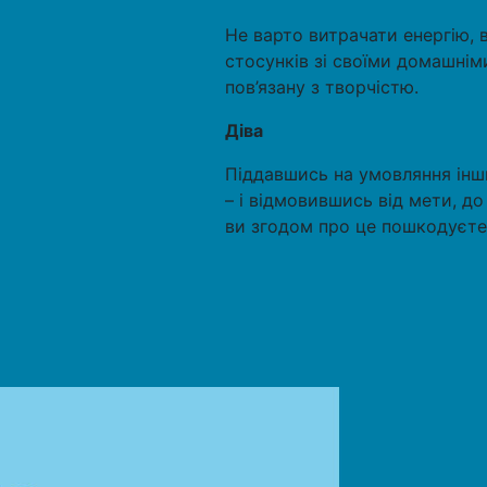
Не варто витрачати енергію, в
стосунків зі своїми домашнім
пов’язану з творчістю.
Діва
Піддавшись на умовляння інш
– і відмовившись від мети, до
ви згодом про це пошкодуєте,