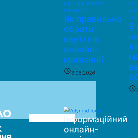
Як правильно
9 
обрати
н
взуття в
лі
онлайн-
м
магазині?
в
access_time
3.08.2026
о
access_time
Інформаційний
онлайн-