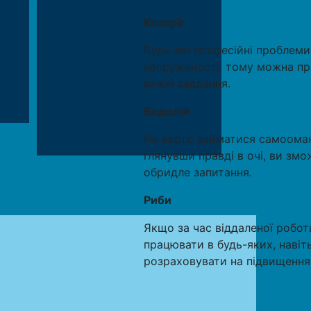
Козоріг
Будь-які професійні проблеми
напруженості, тому можна пр
важкі завдання.
Водолій
Не варто займатися самоомано
глянувши правді в очі, ви змо
обридле запитання.
Риби
Якщо за час віддаленої робот
працювати в будь-яких, навіт
розраховувати на підвищення 