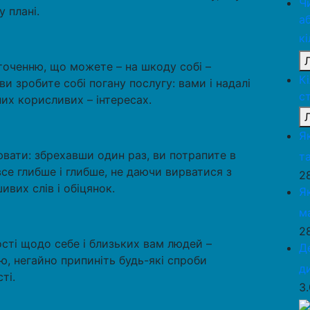
Ч
 плані.
а
к
точенню, що можете – на шкоду собі –
К
ви зробите собі погану послугу: вами і надалі
с
их корисливих – інтересах.
Я
вати: збрехавши один раз, ви потрапите в
та
все глибше і глибше, не даючи вирватися з
2
вих слів і обіцянок.
Я
м
2
сті щодо себе і близьких вам людей –
Д
ю, негайно припиніть будь-які спроби
д
ті.
3