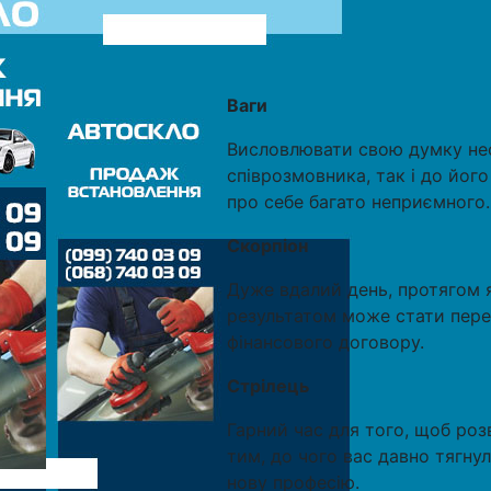
Ваги
Висловлювати свою думку не
співрозмовника, так і до його
про себе багато неприємного.
Скорпіон
Дуже вдалий день, протягом 
результатом може стати пере
фінансового договору.
Стрілець
Гарний час для того, щоб роз
тим, до чого вас давно тягнул
нову професію.