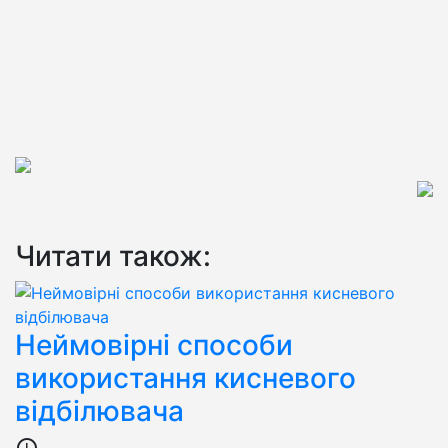
Читати також:
Неймовірні способи
використання кисневого
відбілювача
access_time