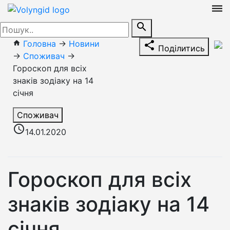
dehaze
search
Головна
→
Новини
home
share
Поділитись
→
Споживач
→
Гороскоп для всіх
знаків зодіаку на 14
січня
Споживач
access_time
14.01.2020
Гороскоп для всіх
знаків зодіаку на 14
січня