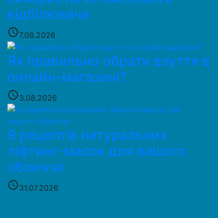
відбілювача
access_time
7.08.2026
Як правильно обрати взуття в
онлайн-магазині?
access_time
3.08.2026
9 рецептів натуральних
ліфтинг-масок для вашого
обличчя
access_time
31.07.2026