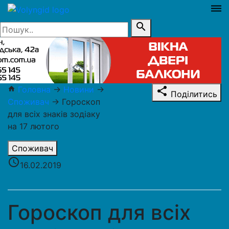
dehaze
search
Головна
→
Новини
→
home
share
Поділитись
Споживач
→
Гороскоп
для всіх знаків зодіаку
на 17 лютого
Споживач
access_time
16.02.2019
Гороскоп для всіх