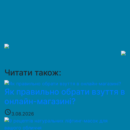
Читати також:
Як правильно обрати взуття в
онлайн-магазині?
access_time
3.08.2026