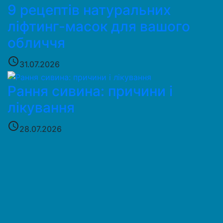
9 рецептів натуральних
ліфтинг-масок для вашого
обличчя
access_time
31.07.2026
Рання сивина: причини і
лікування
access_time
28.07.2026