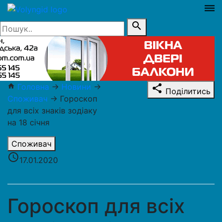
dehaze
search
Головна
→
Новини
→
home
share
Поділитись
Споживач
→
Гороскоп
для всіх знаків зодіаку
на 18 січня
Споживач
access_time
17.01.2020
Гороскоп для всіх