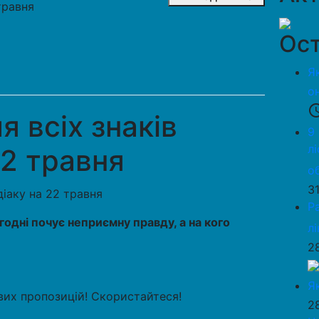
травня
Ост
Я
о
access_
я всіх знаків
9
л
22 травня
о
3
Р
годні почує неприємну правду, а на кого
л
2
Я
вих пропозицій! Скористайтеся!
2