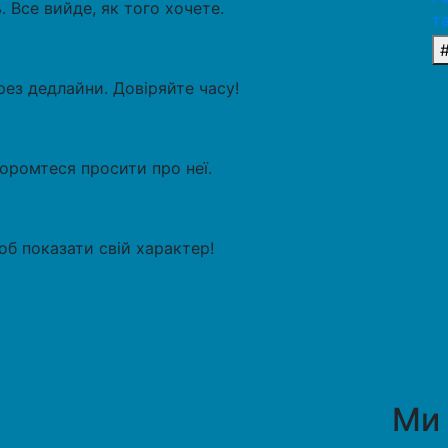
 Все вийде, як того хочете.
т
рез дедлайни. Довіряйте часу!
оромтеся просити про неї.
б показати свій характер!
Ми