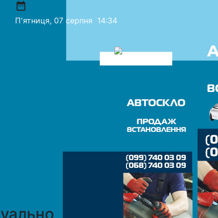
date_range
П'ятниця, 07 серпня
14:34
уально