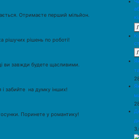
Ч
а
бається. Отримаєте перший мільйон.
к
К
а рішучих рішень по роботі!
с
Я
оді ви завжди будете щасливими.
та
2
Я
 і забийте на думку інших!
м
2
Д
стосунки. Поринете у романтику!
д
3