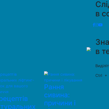
Слі
в с
Зн
в т
Виділі
Ctrl
Рання
сивина:
рецептів
причини і
атуральних