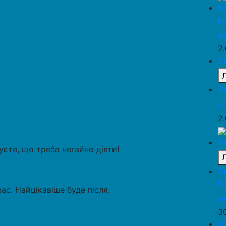
К
р
н
2
Я
Я
н
2
Я
чуєте, що треба негайно діяти!
С
б
ас. Найцікавіше буде після.
м
3
Г