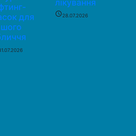
лікування
фтинг-
access_time
асок для
28.07.2026
ашого
бличчя
31.07.2026