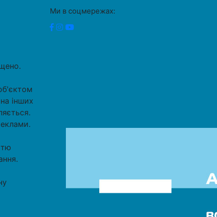
Ми в соцмережах:
ищено.
об'єктом
 на інших
ляється.
реклами.
стю
ання.
ну