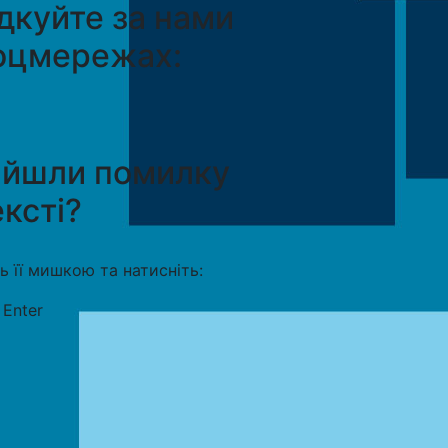
дкуйте за нами
оцмережах:
айшли помилку
ексті?
ть її мишкою та натисніть:
+
Enter