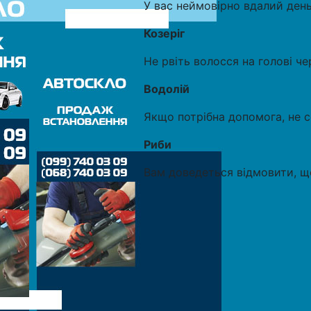
У вас неймовірно вдалий день.
Козеріг
Не рвіть волосся на голові че
Водолій
Якщо потрібна допомога, не с
Риби
Вам доведеться відмовити, що