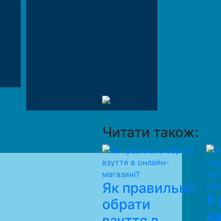
Читати також:
Як правильно
9 
обрати
н
взуття в