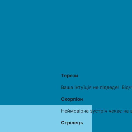
Терези
Ваша інтуїція не підведе! Від
Скорпіон
Неймовірна зустріч чекає на в
Стрілець