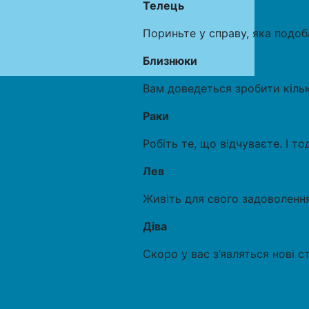
Телець
Пориньте у справу, яка подо
Близнюки
Вам доведеться зробити кільк
Раки
Робіть те, що відчуваєте. І т
Лев
Живіть для свого задоволення
Діва
Скоро у вас з’являться нові 