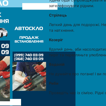
Удача буде супроводжувати ва
зателефонувати рідним.
Стрілець
Легкий день для подорожі. Н
та натхнення.
Козеріг
Вдалий день, аби насолодити
пиріг та перегляньте улюблен
Водолій
Не думайте про погане! І ви п
Риби
Проведіть час із сім’єю. Рідні