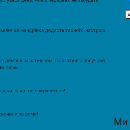
с увесь день. Але в перервах не забудьте
т
евеличка мандрівка додасть гарного настрою
ся домашнім затишком. Приготуйте яблучний
ий фільм.
обачите, що все вирішиться!
 скучили за вами!
Ми