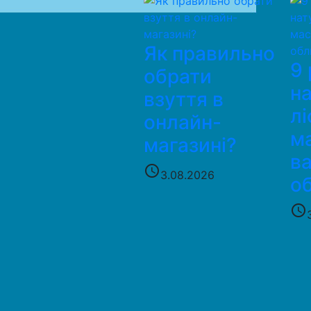
Як правильно
9 
обрати
н
взуття в
лі
онлайн-
м
магазині?
в
access_time
3.08.2026
о
access_time