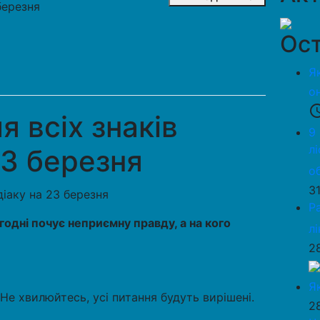
березня
Ост
Я
о
access_
я всіх знаків
9
л
23 березня
о
3
Р
годні почує неприємну правду, а на кого
л
2
Я
 Не хвилюйтесь, усі питання будуть вирішені.
2