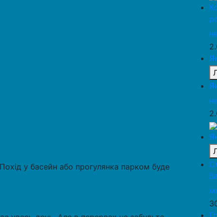
К
р
н
2
Я
Я
н
2
Я
С
Похід у басейн або прогулянка парком буде
б
м
3
Г