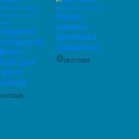
Рання
сивина:
рецептів
причини і
атуральних
лікування
фтинг-
access_time
асок для
28.07.2026
ашого
бличчя
31.07.2026