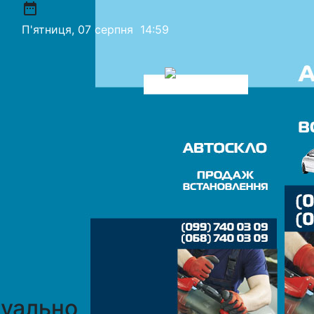
date_range
П'ятниця, 07 серпня
14:59
уально