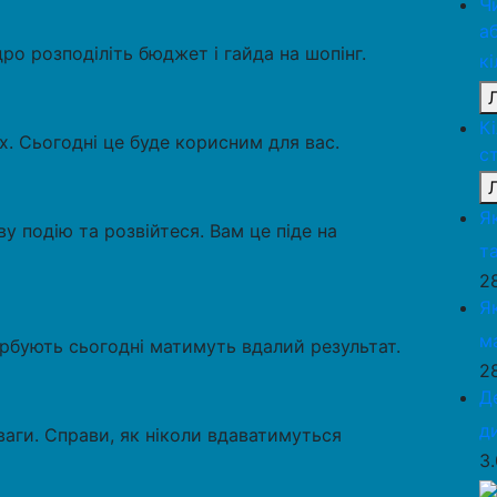
Ч
а
ро розподіліть бюджет і гайда на шопінг.
к
К
х. Сьогодні це буде корисним для вас.
с
Я
ву подію та розвійтеся. Вам це піде на
та
2
Я
м
урбують сьогодні матимуть вдалий результат.
2
Д
д
уваги. Справи, як ніколи вдаватимуться
3