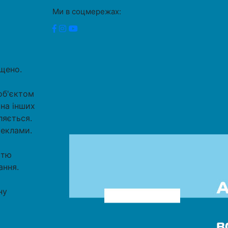
Ми в соцмережах:
ищено.
об'єктом
 на інших
ляється.
реклами.
стю
ання.
ну