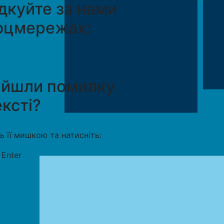
дкуйте за нами
оцмережах:
айшли помилку
ексті?
ть її мишкою та натисніть:
+
Enter