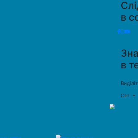
Слі
в с
Зн
в т
Виділі
Ctrl