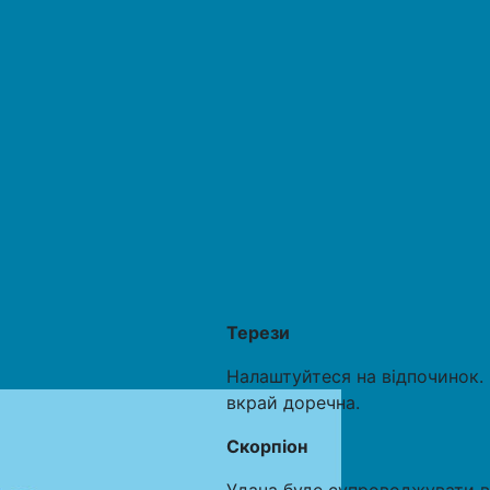
Терези
Налаштуйтеся на відпочинок. 
вкрай доречна.
Скорпіон