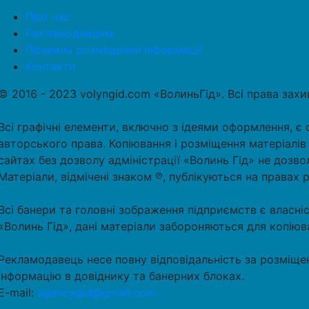
Про нас
Рекламодавцям
Правила розміщення інформації
Контакти
© 2016 - 2023 volyngid.com «ВолиньГід». Всі права зах
Всі графічні елементи, включно з ідеями оформлення, є 
авторського права. Копіювання і розміщення матеріалів
сайтах без дозволу адміністрації «Волинь Гід» не дозво
Матеріали, відмічені знаком ℗, публікуються на правах 
Всі банери та головні зображення підприємств є власні
«Волинь Гід», дані матеріали забороняються для копіюв
Рекламодавець несе повну відповідальність за розміще
інформацію в довіднику та банерних блоках.
E-mail:
agencygid@gmail.com