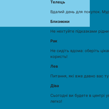
Телець
Вдалий день для покупок. Муд
Близнюки
Не нехтуйте підказками рідни
Рак
Не сидіть вдома: оберіть ціка
користь!
Лев
Питання, які вже давно вас т
Діва
Сьогодні ви будете в центрі 
легко!