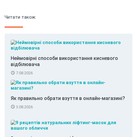
Читати також:
Неймовірні способи використання кисневого
відбілювача
access_time
7.08.2026
Як правильно обрати взуття в онлайн-магазині?
access_time
3.08.2026