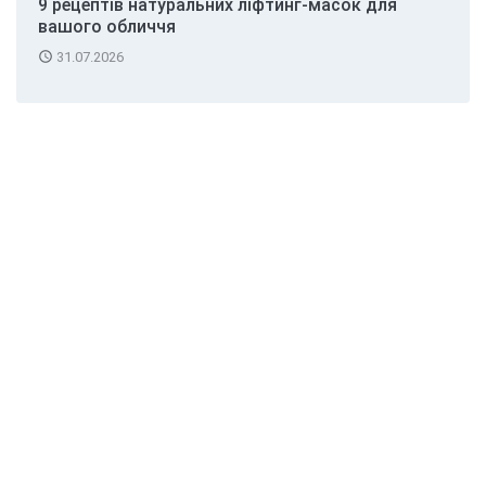
9 рецептів натуральних ліфтинг-масок для
вашого обличчя
access_time
31.07.2026