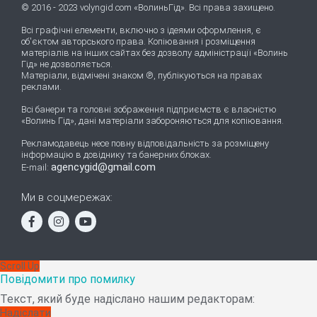
© 2016 - 2023 volyngid.com «ВолиньГід». Всі права захищено.
Всі графічні елементи, включно з ідеями оформлення, є
об'єктом авторського права. Копіювання і розміщення
матеріалів на інших сайтах без дозволу адміністрації «Волинь
Гід» не дозволяється.
Матеріали, відмічені знаком ℗, публікуються на правах
реклами.
Всі банери та головні зображення підприємств є власністю
«Волинь Гід», дані матеріали забороняються для копіювання.
Рекламодавець несе повну відповідальність за розміщену
інформацію в довіднику та банерних блоках.
agencygid@gmail.com
E-mail:
Ми в соцмережах:
Scroll Up
Повідомити про помилку
Текст, який буде надіслано нашим редакторам:
Надіслати