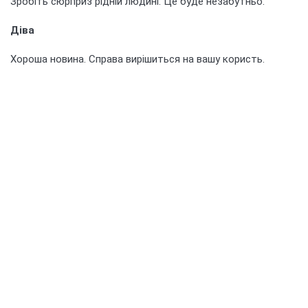
Зробіть сюрприз рідній людині. Це буде незабутньо.
Діва
Хороша новина. Справа вирішиться на вашу користь.