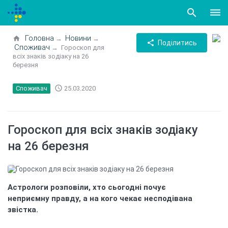
search
dehaze
Головна
Новини
home
→
→
share
Поділитись
Споживач
→
Гороскоп для
всіх знаків зодіаку на 26
березня
access_time
Споживач
25.03.2020
Гороскоп для всіх знаків зодіаку
на 26 березня
Астрологи розповіли, хто сьогодні почує
неприємну правду, а на кого чекає несподівана
звістка.