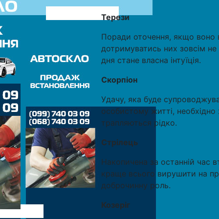
Терези
Поради оточення, якщо воно в
дотримуватись них зовсім не
дня стане власна інтуїція.
Скорпіон
Удачу, яка буде супроводжуват
особистому житті, необхідно х
трапляються рідко.
Стрілець
Накопичена за останній час в
краще всього вирушити на при
доброчинну роль.
Козеріг