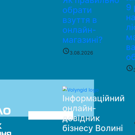
Як правильно
9 
обрати
н
взуття в
лі
онлайн-
м
магазині?
в
access_time
3.08.2026
о
access_time
Інформаційний
онлайн-
довідник
бізнесу Волині