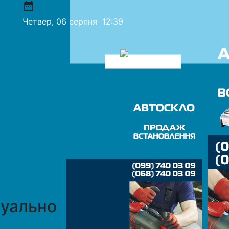
date_range
Четвер, 06 серпня
12:39
уально