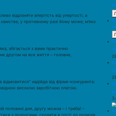
к
иво відрізняти впертість від упертості, а
К
о хамства, у противному разі йому може, м’яко
с
Я
яка, збігається з вами практично
та
ане другом на все життя – головне,
2
Я
м
2
на відмовитися” надійде від фірми-конкурента:
Д
повідною високою заробітною платою.
д
3
 половині дня, другу можна – і треба! –
К
ітися з подругами, сходити в гості до родичів