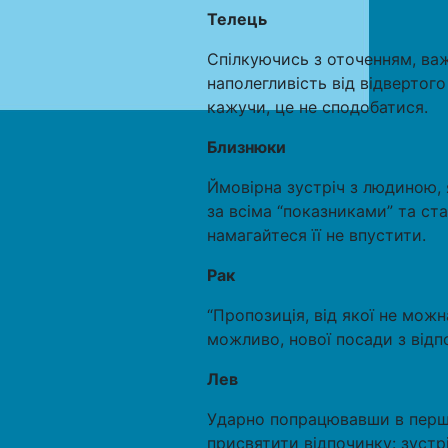
Телець
Спілкуючись з оточенням, важл
наполегливість від відвертог
кажучи, це не сподобатися.
Близнюки
Ймовірна зустріч з людиною, 
за всіма “показниками” та ст
намагайтеся її не впустити.
Рак
“Пропозиція, від якої не мож
можливо, нової посади з від
Лев
Ударно попрацювавши в першій
присвятити відпочинку: зустр