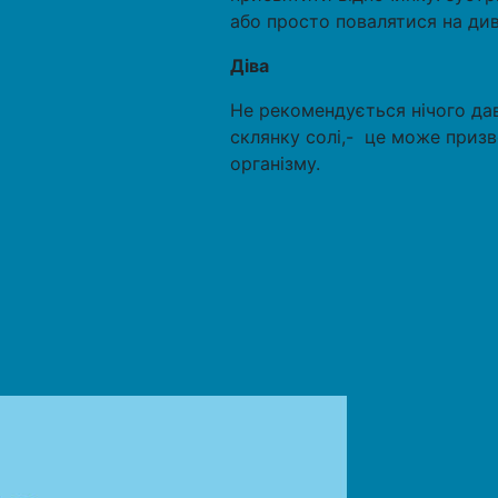
або просто повалятися на див
Діва
Не рекомендується нічого дав
склянку солі,- це може приз
організму.