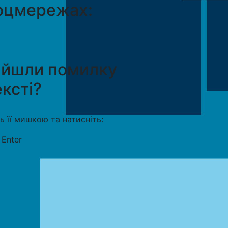
оцмережах:
айшли помилку
ексті?
ть її мишкою та натисніть:
+
Enter