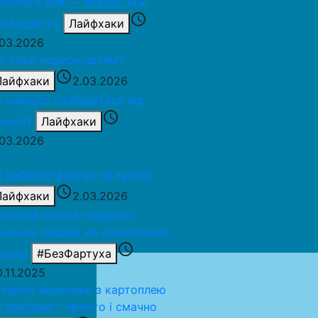
обочого дня — більше, ніж
access_time
еобхідність
Лайфхаки
.03.2026
кі соки корисні дітям?
access_time
Лайфхаки
2.03.2026
к швидко позбавитися від
access_time
ежиті?
Лайфхаки
.03.2026
к вибрати фартух на кухню
access_time
Лайфхаки
2.03.2026
мачний пісний сніданок:
ананові оладки на кокосовому
access_time
олоці
#БезФартуха
0.11.2025
отуємо вареники з картоплею
а грибами – просто і смачно