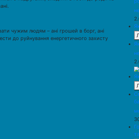
р
ані.
н
2
Я
ати чужим людям – ані грошей в борг, ані
вести до руйнування енергетичного захисту
Я
н
2
Я
С
б
м
3
Г
т