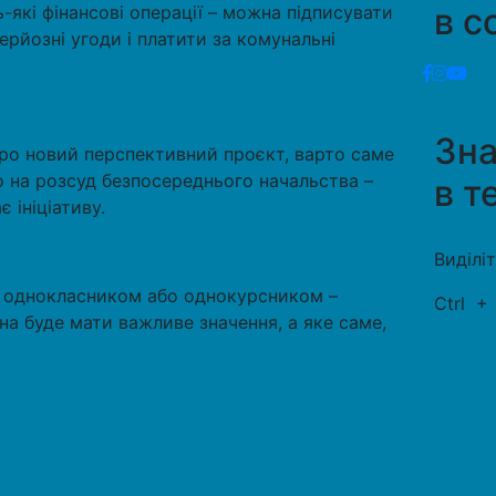
в с
-які фінансові операції – можна підписувати
ерйозні угоди і платити за комунальні
Зн
про новий перспективний проєкт, варто саме
о на розсуд безпосереднього начальства –
в т
 ініціативу.
Виділі
– однокласником або однокурсником –
Ctrl
на буде мати важливе значення, а яке саме,