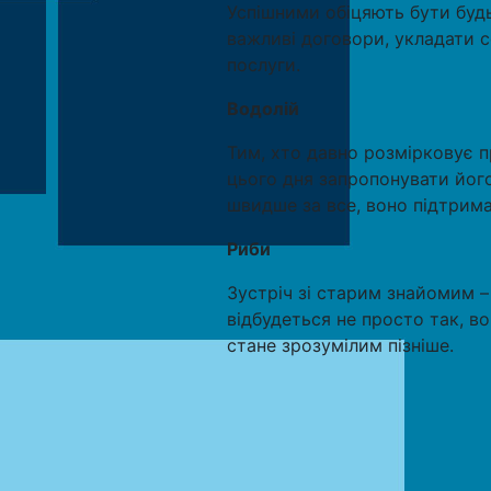
Успішними обіцяють бути будь
важливі договори, укладати с
послуги.
Водолій
Тим, хто давно розмірковує 
цього дня запропонувати йог
швидше за все, воно підтримає
Риби
Зустріч зі старим знайомим 
відбудеться не просто так, во
стане зрозумілим пізніше.