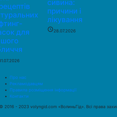
сивина:
рецептів
причини і
атуральних
лікування
фтинг-
access_time
асок для
28.07.2026
ашого
бличчя
31.07.2026
Про нас
Рекламодавцям
Правила розміщення інформації
Контакти
© 2016 - 2023 volyngid.com «ВолиньГід». Всі права зах