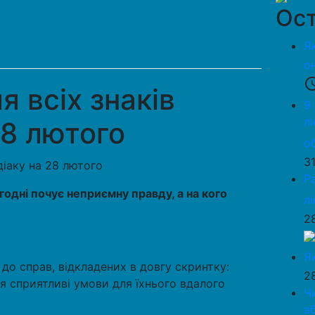
Ост
Я
о
access_
я всіх знаків
9
л
28 лютого
о
3
Р
годні почує неприємну правду, а на кого
л
2
Я
о справ, відкладених в довгу скринтку:
2
я сприятливі умови для їхнього вдалого
Ч
а