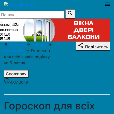
dehaze
search
Головна
→
Новини
→
home
share
Поділитись
Споживач
→
Гороскоп
для всіх знаків зодіаку
на 5 липня
Споживач
access_time
4.07.2019
Гороскоп для всіх