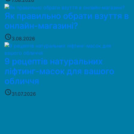
Як правильно обрати взуття в
онлайн-магазині?
access_time
3.08.2026
9 рецептів натуральних
ліфтинг-масок для вашого
обличчя
access_time
31.07.2026