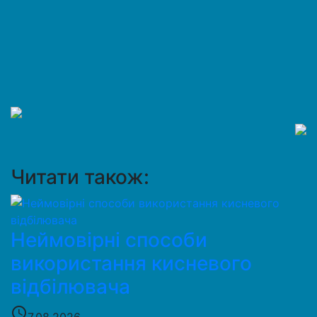
Читати також:
Неймовірні способи
використання кисневого
відбілювача
access_time
7.08.2026