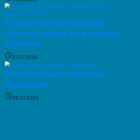
9 рецептів натуральних
ліфтинг-масок для вашого
обличчя
access_time
31.07.2026
Рання сивина: причини і
лікування
access_time
28.07.2026