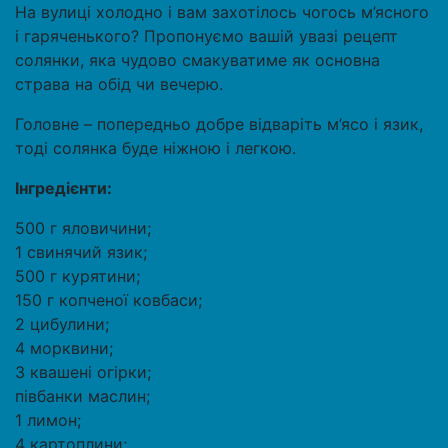
На вулиці холодно і вам захотілось чогось м’ясного
і гаряченького? Пропонуємо вашій увазі рецепт
солянки, яка чудово смакуватиме як основна
страва на обід чи вечерю.
Головне – попередньо добре відваріть м’ясо і язик,
тоді солянка буде ніжною і легкою.
Інгредієнти:
500 г яловичини;
1 свинячий язик;
500 г курятини;
150 г копченої ковбаси;
2 цибулини;
4 морквини;
3 квашені огірки;
півбанки маслин;
1 лимон;
4 картоплини;