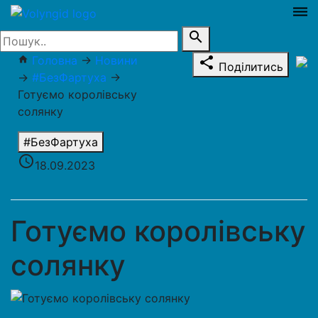
dehaze
search
Головна
→
Новини
home
share
Поділитись
→
#БезФартуха
→
Готуємо королівську
солянку
#БезФартуха
access_time
18.09.2023
Готуємо королівську
солянку