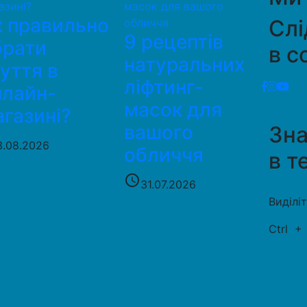
к правильно
Слі
9 рецептів
брати
в с
натуральних
уття в
ліфтинг-
нлайн-
масок для
газині?
вашого
Зн
3.08.2026
обличчя
в т
access_time
31.07.2026
Виділі
Ctrl