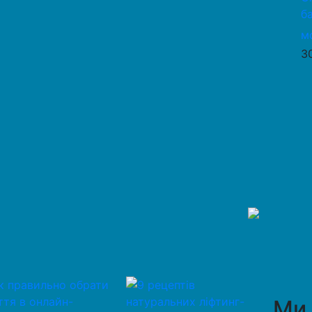
б
м
3
Ми