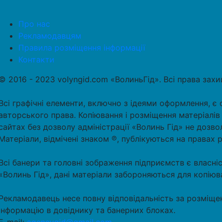
Про нас
Рекламодавцям
Правила розміщення інформації
Контакти
© 2016 - 2023 volyngid.com «ВолиньГід». Всі права зах
Всі графічні елементи, включно з ідеями оформлення, є 
авторського права. Копіювання і розміщення матеріалів
сайтах без дозволу адміністрації «Волинь Гід» не дозво
Матеріали, відмічені знаком ℗, публікуються на правах 
Всі банери та головні зображення підприємств є власні
«Волинь Гід», дані матеріали забороняються для копіюв
Рекламодавець несе повну відповідальність за розміще
інформацію в довіднику та банерних блоках.