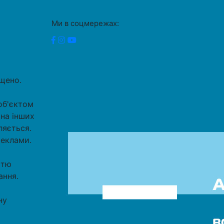
Ми в соцмережах:
ищено.
об'єктом
 на інших
ляється.
реклами.
стю
ання.
ну