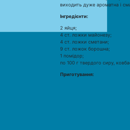
виходить дуже ароматна і см
Інгредієнти:
2 яйця;
4 ст. ложки майонезу;
4 ст. ложки сметани;
9 ст. ложок борошна;
1 помідор;
по 100 г твердого сиру, ковбас
Приготування: