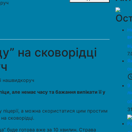
оруч
Ост
Н
в
в
цу” на сковорідці
7
Я
уч
о
access_
9
ци, але немає часу та бажання випікати її у
л
о
3
у піцерії, а можна скористатися цим простим
на сковорідці.
Р
ца” буде готова вже за 10 хвилин. Страва