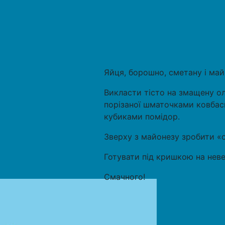
Яйця, борошно, сметану і май
Викласти тісто на змащену ол
порізаної шматочками ковбас
кубиками помідор.
Зверху з майонезу зробити «с
Готувати під кришкою на неве
Смачного!