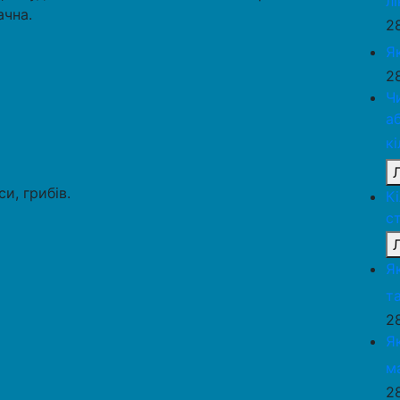
л
ачна.
2
Я
2
Ч
а
к
и, грибів.
К
с
Я
та
2
Я
м
2