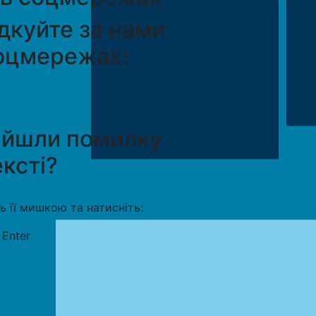
дкуйте за нами
оцмережах:
айшли помилку
ексті?
ть її мишкою та натисніть:
+
Enter