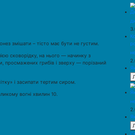
Д
д
3
К
онез змішати – тісто має бути не густим.
р
н
ією сковорідку, на нього — начинку з
2
и, просмажених грибів і зверху — порізаний
Я
ітку» і засипати тертим сиром.
Я
ликому вогні хвилин 10.
н
2
Я
С