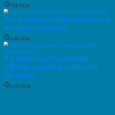
access_time
7.08.2026
Як правильно обрати взуття в
онлайн-магазині?
access_time
3.08.2026
9 рецептів натуральних
ліфтинг-масок для вашого
обличчя
access_time
31.07.2026