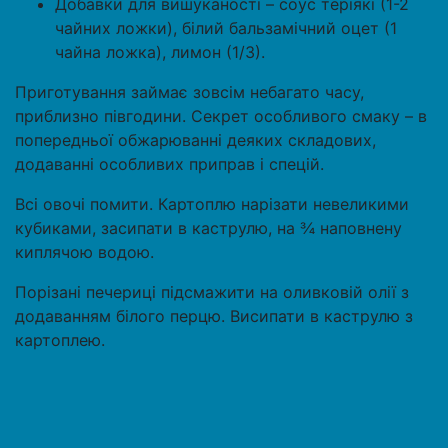
Добавки для вишуканості – соус теріякі (1-2
чайних ложки), білий бальзамічний оцет (1
чайна ложка), лимон (1/3).
Приготування займає зовсім небагато часу,
приблизно півгодини. Секрет особливого смаку – в
попередньої обжарюванні деяких складових,
додаванні особливих приправ і спецій.
Всі овочі помити. Картоплю нарізати невеликими
кубиками, засипати в каструлю, на ¾ наповнену
киплячою водою.
Порізані печериці підсмажити на оливковій олії з
додаванням білого перцю. Висипати в каструлю з
картоплею.