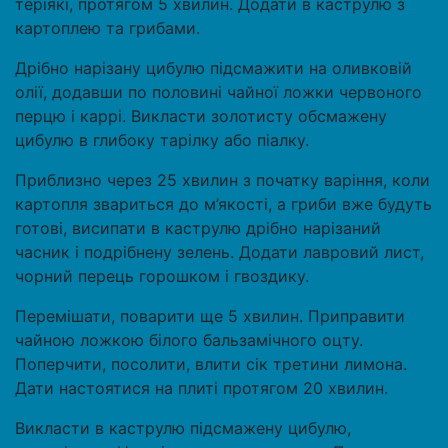
теріякі, протягом 5 хвилин. Додати в каструлю з
картоплею та грибами.
Дрібно нарізану цибулю підсмажити на оливковій
олії, додавши по половині чайної ложки червоного
перцю і каррі. Викласти золотисту обсмажену
цибулю в глибоку тарілку або піалку.
Приблизно через 25 хвилин з початку варіння, коли
картопля звариться до м’якості, а гриби вже будуть
готові, висипати в каструлю дрібно нарізаний
часник і подрібнену зелень. Додати лавровий лист,
чорний перець горошком і гвоздику.
Перемішати, поварити ще 5 хвилин. Приправити
чайною ложкою білого бальзамічного оцту.
Поперчити, посолити, влити сік третини лимона.
Дати настоятися на плиті протягом 20 хвилин.
Викласти в каструлю підсмажену цибулю,