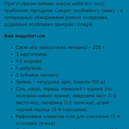
Приготування займає зовсім небагато часу,
приблизно півгодини. Секрет особливого смаку – в
попередньої обжарюванні деяких складових,
додаванні особливих приправ і спецій.
Вам знадобиться:
Свіжі або заморожені печериці – 200 г.
3 картоплини.
1-2 моркви.
1 цибулина.
2 зубчики часнику.
Зелень – петрушка, кріп, базилік (50 р)
Сіль, каррі, перець червоний і чорний (по
половині чайної ложки), лавровий лист (1-2
листочка), гвоздика (1-2 палички), цілий
чорний перець (3-4 горошини).
Рафінована оливкова олія для смаження (3-4
столових ложки).