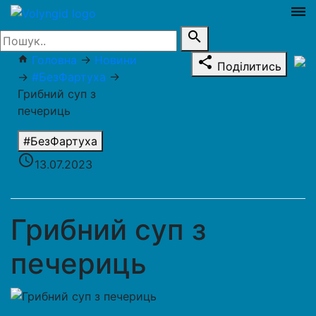
dehaze
search
Головна
→
Новини
home
share
Поділитись
→
#БезФартуха
→
Грибний суп з
печериць
#БезФартуха
access_time
13.07.2023
Грибний суп з
печериць