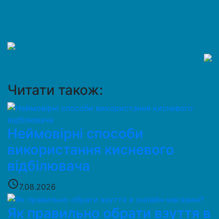
Читати також:
Неймовірні способи
використання кисневого
відбілювача
access_time
7.08.2026
Як правильно обрати взуття в