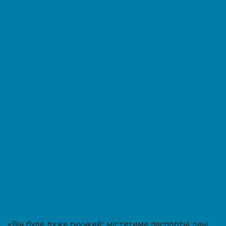
«Він буде дуже гнучкий: міститиме паспортні дані,