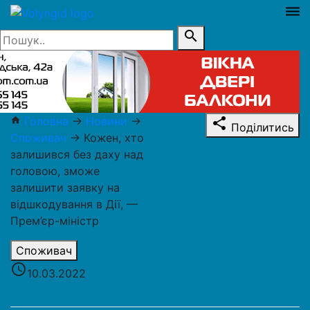
dehaze
search
Головна
→
Новини
→
home
share
Поділитись
Споживач
→
Кожен, хто
залишився без даху над
головою, зможе
залишити заявку на
відшкодування в Дії, —
Прем’єр-міністр
Споживач
access_time
10.03.2022