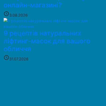
онлайн-магазині?
access_time
3.08.2026
9 рецептів натуральних
ліфтинг-масок для вашого
обличчя
access_time
31.07.2026