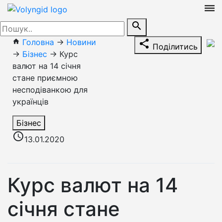
dehaze
search
Головна
→
Новини
home
share
Поділитись
→
Бізнес
→
Курс
валют на 14 січня
стане приємною
несподіванкою для
українців
Бізнес
access_time
13.01.2020
Курс валют на 14
січня стане