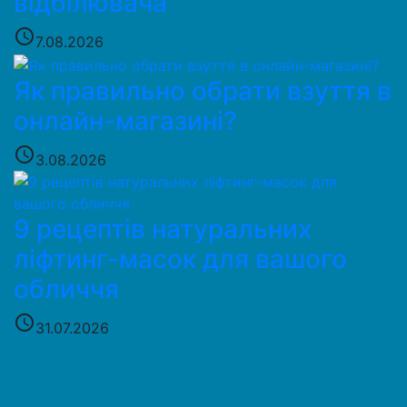
відбілювача
access_time
7.08.2026
Як правильно обрати взуття в
онлайн-магазині?
access_time
3.08.2026
9 рецептів натуральних
ліфтинг-масок для вашого
обличчя
access_time
31.07.2026