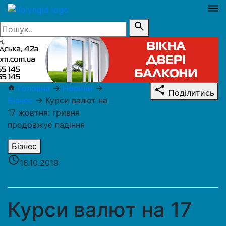
dehaze
search
Головна
→
Новини
→
home
share
Поділитись
Бізнес
→
Курси валют на
17 жовтня: гривня
продовжує падіння
Бізнес
access_time
16.10.2019
Курси валют на 17