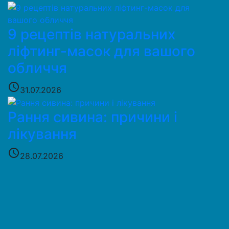
9 рецептів натуральних
ліфтинг-масок для вашого
обличчя
access_time
31.07.2026
Рання сивина: причини і
лікування
access_time
28.07.2026