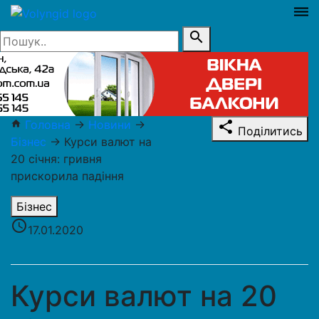
dehaze
search
Головна
→
Новини
→
home
share
Поділитись
Бізнес
→
Курси валют на
20 січня: гривня
прискорила падіння
Бізнес
access_time
17.01.2020
Курси валют на 20