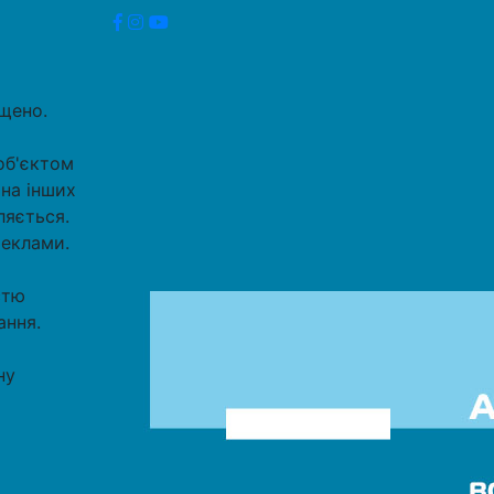
ищено.
об'єктом
 на інших
ляється.
реклами.
стю
ання.
ну