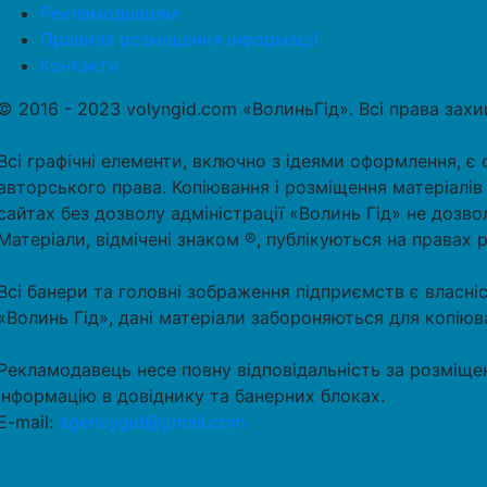
Рекламодавцям
Правила розміщення інформації
Контакти
© 2016 - 2023 volyngid.com «ВолиньГід». Всі права зах
Всі графічні елементи, включно з ідеями оформлення, є 
авторського права. Копіювання і розміщення матеріалів
сайтах без дозволу адміністрації «Волинь Гід» не дозво
Матеріали, відмічені знаком ℗, публікуються на правах 
Всі банери та головні зображення підприємств є власні
«Волинь Гід», дані матеріали забороняються для копіюв
Рекламодавець несе повну відповідальність за розміще
інформацію в довіднику та банерних блоках.
E-mail:
agencygid@gmail.com