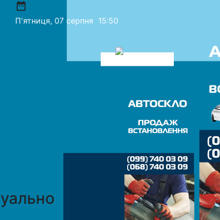
date_range
П'ятниця, 07 серпня
15:50
уально