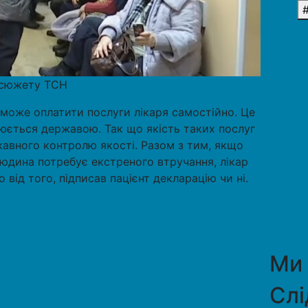
з сюжету ТСН
ї може оплатити послуги лікаря самостійно. Це
люється державою. Так що якість таких послуг
авного контролю якості. Разом з тим, якщо
юдина потребує екстреного втручання, лікар
від того, підписав пацієнт декларацію чи ні.
Ми
Слі