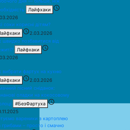
обочого дня — більше, ніж
access_time
еобхідність
Лайфхаки
.03.2026
кі соки корисні дітям?
access_time
Лайфхаки
2.03.2026
к швидко позбавитися від
access_time
ежиті?
Лайфхаки
.03.2026
к вибрати фартух на кухню
access_time
Лайфхаки
2.03.2026
мачний пісний сніданок:
ананові оладки на кокосовому
access_time
олоці
#БезФартуха
0.11.2025
отуємо вареники з картоплею
а грибами – просто і смачно