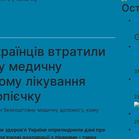
Ост
Я
о
access_
9
раїнців втратили
л
у медичну
о
3
ому лікування
Р
л
опієчку
2
Я
2
Ч
ни здоров’я України оприлюднили дані про
а
ов’язкові декларації з лікарями – таких