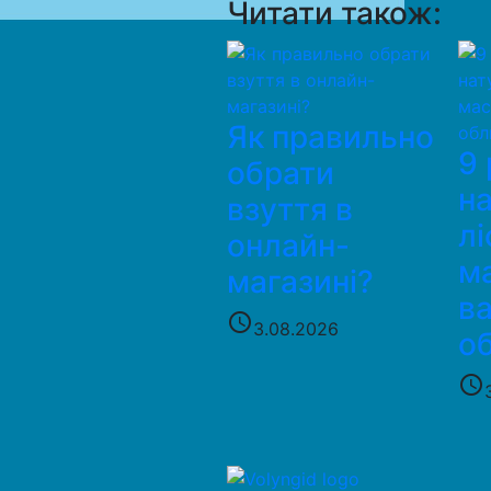
Читати також:
Як правильно
9 
обрати
н
взуття в
лі
онлайн-
м
магазині?
в
access_time
3.08.2026
о
access_time