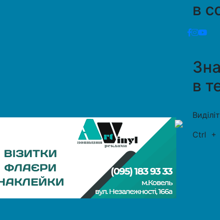
в с
Зн
в т
Виділі
Ctrl