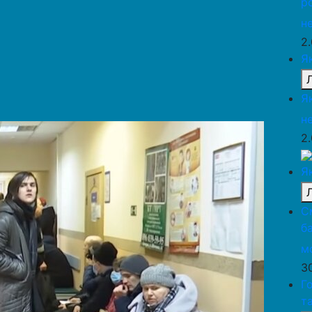
р
н
2
Я
Я
н
2
Я
С
б
м
3
Г
т