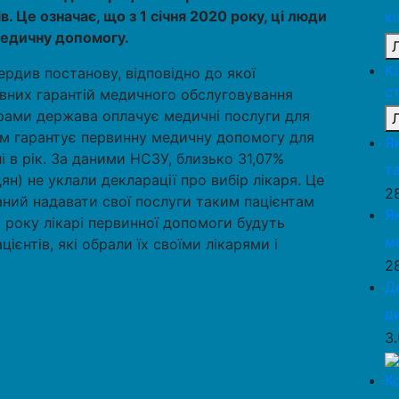
в. Це означає, що з 1 січня 2020 року, ці люди
к
едичну допомогу.
К
вердив постанову, відповідно до якої
с
вних гарантій медичного обслуговування
грами держава оплачує медичні послуги для
рем гарантує первинну медичну допомогу для
Я
і в рік. За даними НСЗУ, близько 31,07%
та
ян) не уклали декларації про вибір лікаря. Це
2
заний надавати свої послуги таким пацієнтам
Я
 року лікарі первинної допомоги будуть
м
ієнтів, які обрали їх своїми лікарями і
2
Д
д
3
К