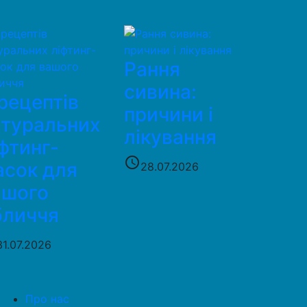
Рання
сивина:
рецептів
причини і
атуральних
лікування
фтинг-
access_time
асок для
28.07.2026
ашого
бличчя
31.07.2026
Про нас