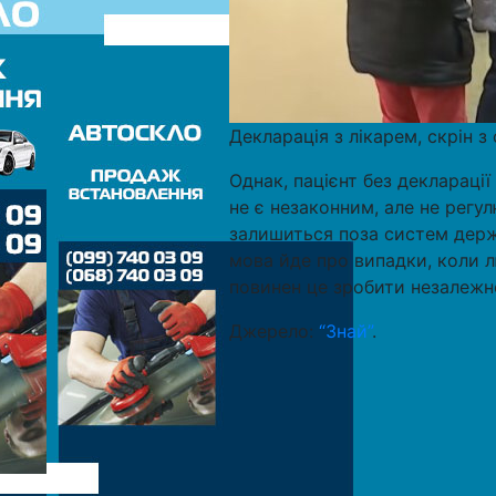
Декларація з лікарем, скрін 
Однак, пацієнт без деклараці
не є незаконним, але не регу
залишиться поза систем держ
мова йде про випадки, коли л
повинен це зробити незалежно 
Джерело:
“Знай”
.