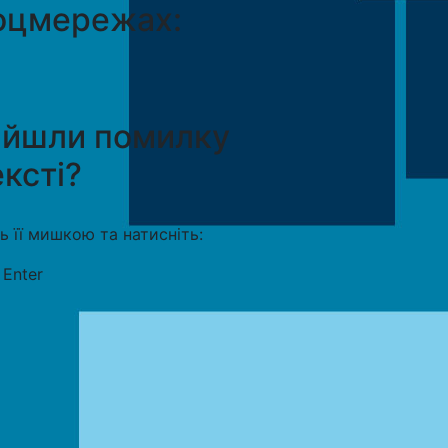
оцмережах:
айшли помилку
ексті?
ть її мишкою та натисніть:
+
Enter