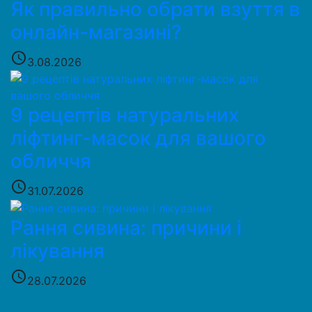
Як правильно обрати взуття в
онлайн-магазині?
access_time
3.08.2026
9 рецептів натуральних
ліфтинг-масок для вашого
обличчя
access_time
31.07.2026
Рання сивина: причини і
лікування
access_time
28.07.2026