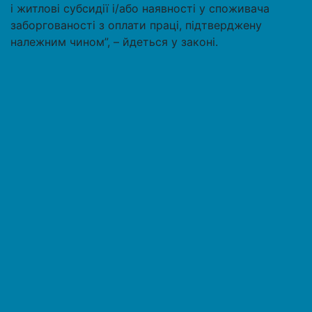
і житлові субсидії і/або наявності у споживача
заборгованості з оплати праці, підтверджену
належним чином”, – йдеться у законі.