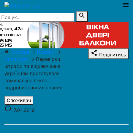
dehaze
search
Головна
→
Новини
→
home
share
Поділитись
Споживач
→
Перевірки,
штрафи та відключення:
українцям приготували
комунальне пекло,
подробиці нових правил
Споживач
access_time
17.04.2019