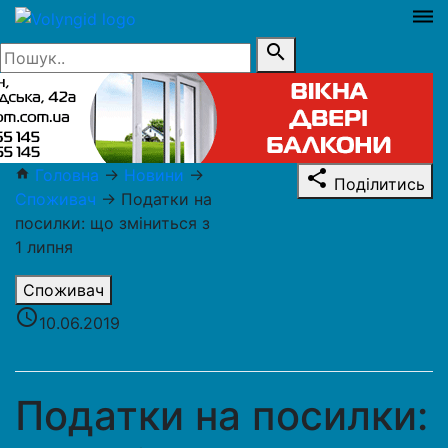
dehaze
search
Головна
→
Новини
→
home
share
Поділитись
Споживач
→
Податки на
посилки: що зміниться з
1 липня
Споживач
access_time
10.06.2019
Податки на посилки: