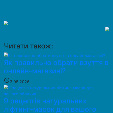
Читати також:
Як правильно обрати взуття в
онлайн-магазині?
access_time
3.08.2026
9 рецептів натуральних
ліфтинг-масок для вашого