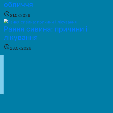
обличчя
access_time
31.07.2026
Рання сивина: причини і
лікування
access_time
28.07.2026