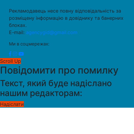
Рекламодавець несе повну відповідальність за
розміщену інформацію в довіднику та банерних
блоках.
E-mail:
agencygid@gmail.com
Ми в соцмережах:
Scroll Up
Повідомити про помилку
Текст, який буде надіслано
нашим редакторам:
Надіслати