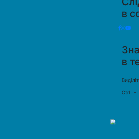
Слі
в с
Зн
в т
Виділі
Ctrl