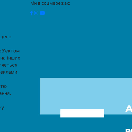
Ми в соцмережах:
ищено.
об'єктом
 на інших
ляється.
реклами.
стю
ання.
ну