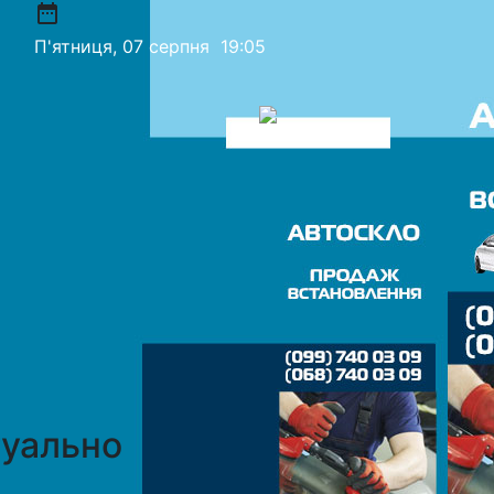
date_range
П'ятниця, 07 серпня
19:05
уально