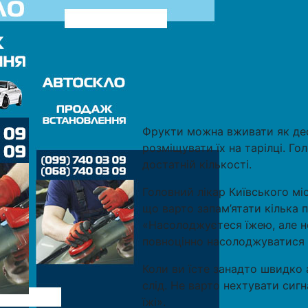
Фрукти можна вживати як дес
розміщувати їх на тарілці. Г
достатній кількості.
Головний лікар Київського мі
що варто запам’ятати кілька 
«Насолоджуєтеся їжею, але не
повноцінно насолоджуватися
Коли ви їсте занадто швидко а
слід. Не варто нехтувати сигна
їжі».