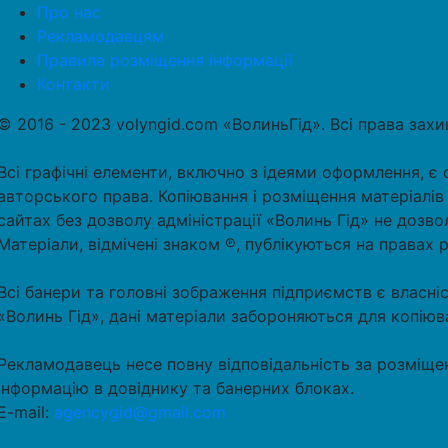
Про нас
Рекламодавцям
Правила розміщення інформації
Контакти
© 2016 - 2023 volyngid.com «ВолиньГід». Всі права зах
Всі графічні елементи, включно з ідеями оформлення, є 
авторського права. Копіювання і розміщення матеріалів
сайтах без дозволу адміністрації «Волинь Гід» не дозво
Матеріали, відмічені знаком ℗, публікуються на правах 
Всі банери та головні зображення підприємств є власні
«Волинь Гід», дані матеріали забороняються для копіюв
Рекламодавець несе повну відповідальність за розміще
інформацію в довіднику та банерних блоках.
E-mail:
agencygid@gmail.com