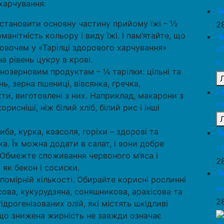
харчування:
Я
 становити основну частину прийому їжі – ½
2
манітність кольору і виду їжі. І пам’ятайте, що
Ч
овочем у «Тарілці здорового харчування»
а
а рівень цукру в крові.
к
ьнозерновим продуктам – ¼ тарілки: цільні та
ь, зерна пшениці, вівсянка, гречка,
К
ти, виготовлені з них. Наприклад, макарони з
с
рисніші, ніж білий хліб, білий рис і інші
иба, курка, квасоля, горіхи – здорові та
Я
ка. Їх можна додати в салат, і вони добре
та
 Обмежте споживання червоного м’яса і
2
як бекон і сосиски.
Я
в помірній кількості. Обирайте корисні рослинні
м
псова, кукурудзяна, соняшникова, арахісова та
2
ідрогенізованих олій, які містять шкідливі
що знижена жирність не завжди означає