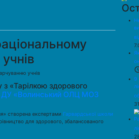
Ост
Н
в
в
раціональному
7
Я
 учнів
о
access_
9
у з «Тарілкою здорового
л
е
ДУ «Волинський ОЛЦ МОЗ
о
3
ня» створена експертами
Гарвардської школи
Р
ерівництво для здорового, збалансованого
л
2