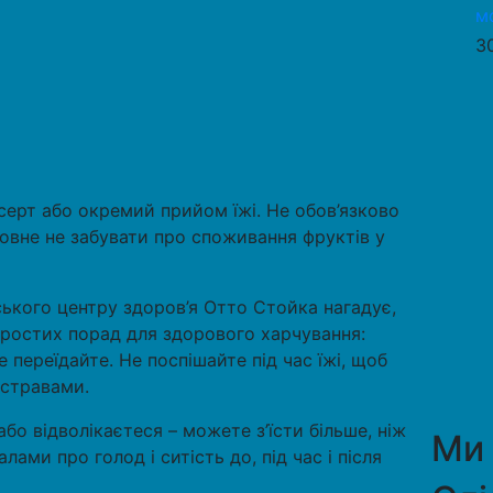
м
3
ерт або окремий прийом їжі. Не обов’язково
оловне не забувати про споживання фруктів у
ського центру здоров’я Отто Стойка нагадує,
простих порад для здорового харчування:
 переїдайте. Не поспішайте під час їжі, щоб
 стравами.
бо відволікаєтеся – можете з’їсти більше, ніж
Ми
лами про голод і ситість до, під час і після