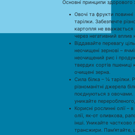
Основні принципи здорового 
Овочі та фрукти повинні
тарілки. Забезпечте різно
картопля не вважається 
через негативний вплив н
Віддавайте перевагу ціл
неочищені зернові – ячмін
неочищений рис і продук
твердих сортів пшениці ко
очищені зерна.
Сила білка – ¼ тарілки. Р
різноманітні джерела біл
поєднуються з овочами.
уникайте переробленого, 
Корисні рослинні олії – 
олії, як-от оливкова, ра
інші. Уникайте частково г
трансжири. Пам’ятайте, 