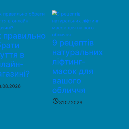
к правильно
9 рецептів
брати
натуральних
уття в
ліфтинг-
нлайн-
масок для
газині?
вашого
3.08.2026
обличчя
access_time
31.07.2026