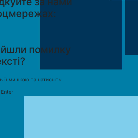
дкуйте за нами
оцмережах:
айшли помилку
ексті?
ть її мишкою та натисніть:
+
Enter