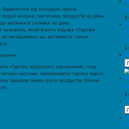
Д
. Відмовтеся від солодких напоїв.
д
 порції молока і молочних продуктів на день.
3
о маленької склянки на день.
К
й чоловічок, який біжить уздовж «Тарілки
р
 це нагадування, що активність також
н
аги.
2
Я
чування.
ти «Тарілку здорового харчування», слід
а чотири частини. Заповнювати тарілку варто
Я
ну займала певна група продуктів: білкові
н
чі.
2
Я
С
б