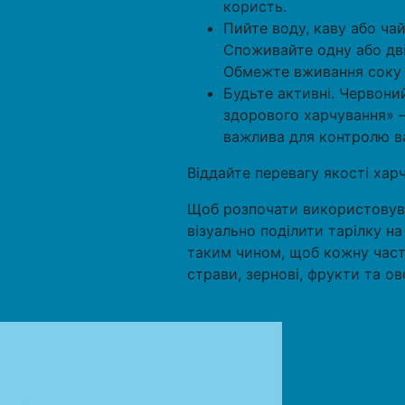
користь.
Пийте воду, каву або чай
Споживайте одну або дві
Обмежте вживання соку д
Будьте активні. Червони
здорового харчування» –
важлива для контролю в
Віддайте перевагу якості хар
Щоб розпочати використовува
візуально поділити тарілку н
таким чином, щоб кожну части
страви, зернові, фрукти та ово