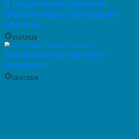
9 рецептів натуральних
ліфтинг-масок для вашого
обличчя
access_time
31.07.2026
Рання сивина: причини і
лікування
access_time
28.07.2026