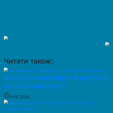
Читати також:
Як правильно обрати взуття в
онлайн-магазині?
access_time
3.08.2026