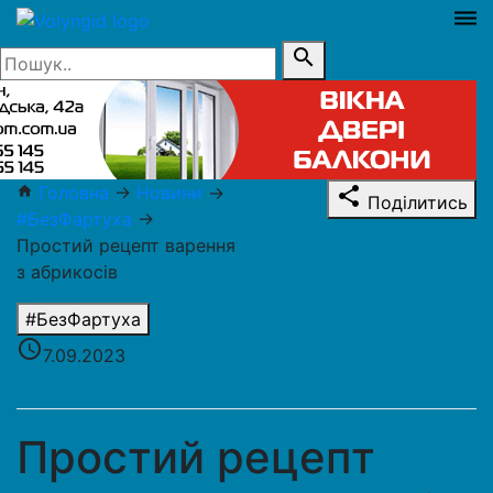
dehaze
search
Головна
→
Новини
→
home
share
Поділитись
#БезФартуха
→
Простий рецепт варення
з абрикосів
#БезФартуха
access_time
7.09.2023
Простий рецепт