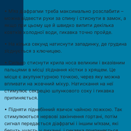
• М’яз діафрагми треба максимально розслабити –
можна відвести руки за спину і стиснути в замок, а
якщо при цьому ще й швидко випити декілька
ковтків холодної води, гикавка точно пройде.
• На кілька секунд натиснути западинку, де грудина
з’єднується з ключицею.
• Сильно стиснути крила носа великим і вказівним
пальцями в місці з’єднання кістки з хрящем. Це
місце є акупунктурною точкою, через яку можна
впливати на жовчний міхур. Натискання на неї
стимулює секрецію шлункового соку і гикавка
припиняється.
• Підняти піднебінний язичок чайною ложкою. Так
стимулюються нервові закінчення гортані, потім
сигнал передається діафрагмі і іншим м’язам, які
беруть участь у диханні, і гикавка припиняється.