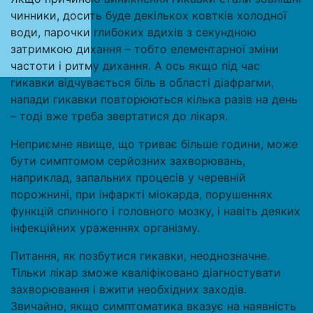
чинники, досить буде декількох ковтків холодної
води, парочки глибоких вдихів з секундною
затримкою дихання – тобто елементарної зміни
частоти і ритму дихання. А ось якщо під час
гикавки відчувається біль в області діафрагми,
напади гикавки повторюються кілька разів на день
– тоді вже треба звертатися до лікаря.
Неприємне явище, що триває більше години, може
бути симптомом серйозних захворювань,
наприклад, запальних процесів у черевній
порожнині, при інфаркті міокарда, порушеннях
функцій спинного і головного мозку, і навіть деяких
інфекційних ураженнях організму.
Питання, як позбутися гикавки, неоднозначне.
Тільки лікар зможе кваліфіковано діагностувати
захворювання і вжити необхідних заходів.
Звичайно, якщо симптоматика вказує на наявність