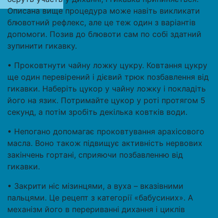
Описана вище процедура може навіть викликати
блювотний рефлекс, але це теж один з варіантів
допомоги. Позив до блювоти сам по собі здатний
зупинити гикавку.
• Проковтнути чайну ложку цукру. Ковтання цукру
ще один перевірений і дієвий трюк позбавлення від
гикавки. Наберіть цукор у чайну ложку і покладіть
його на язик. Потримайте цукор у роті протягом 5
секунд, а потім зробіть декілька ковтків води.
• Непогано допомагає проковтування арахісового
масла. Воно також підвищує активність нервових
закінчень гортані, сприяючи позбавленню від
гикавки.
• Закрити ніс мізинцями, а вуха – вказівними
пальцями. Це рецепт з категорії «бабусиних». А
механізм його в перериванні дихання і циклів