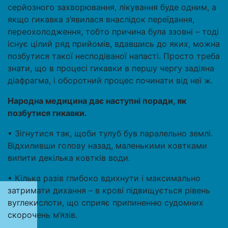
серйозного захворювання, лікування буде одним, а
якщо гикавка з’явилася внаслідок переїдання,
переохолодження, тобто причина була ззовні – тоді
існує цілий ряд прийомів, вдавшись до яких, можна
позбутися такої несподіваної напасті. Просто треба
знати, що в процесі гикавки в першу чергу задіяна
діафрагма, і оборотний процес починати від неї ж.
Народна медицина дає наступні поради, як
позбутися гикавки.
• Зігнутися так, щоби тулуб був паралельно землі.
Відхиливши голову назад, маленькими ковтками
випити декілька ковтків води.
• Кілька разів глибоко вдихнути і максимально
затримати дихання – в крові підвищується рівень
вуглекислоти, що сприяє припиненню судомних
скорочень м’язів.