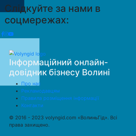
Слідкуйте за нами в
соцмережах:
Інформаційний онлайн-
довідник бізнесу Волині
Про нас
Рекламодавцям
Правила розміщення інформації
Контакти
© 2016 - 2023 volyngid.com «ВолиньГід». Всі
права захищено.