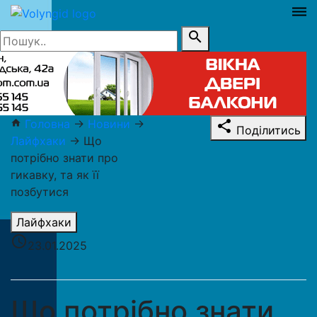
dehaze
search
Головна
→
Новини
→
home
share
Поділитись
Лайфхаки
→
Що
потрібно знати про
гикавку, та як її
позбутися
Лайфхаки
access_time
23.01.2025
Що потрібно знати