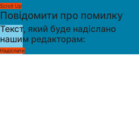
Scroll Up
Повідомити про помилку
Текст, який буде надіслано
нашим редакторам:
Надіслати