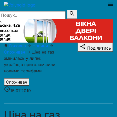
dehaze
search
Головна
→
Новини
→
home
share
Поділитись
Споживач
→
Ціна на газ
змінилась у липні:
українців приголомшили
новими тарифами
Споживач
access_time
15.07.2019
Ціна на газ