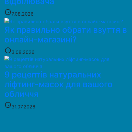
відбілювача
access_time
7.08.2026
Як правильно обрати взуття в
онлайн-магазині?
access_time
3.08.2026
9 рецептів натуральних
ліфтинг-масок для вашого
обличчя
access_time
31.07.2026